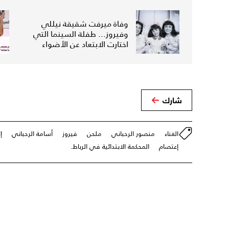
وفاة ميرفت شقيقة نيللي
وفيروز... طفلة السينما التي
اختارت الابتعاد عن الأضواء
شارك
الغناء
منصور الرحباني
ملحن
فيروز
أسامة الرحباني
إ
إعتصام
المحكمة الابتدائية في الرباط.