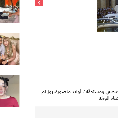
›
 عاصي ومستحقّات أولاد منصورفيروز لم
ة الورثة