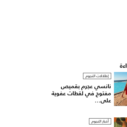
اءة
إطلالات النجوم
نانسي عجرم بقميص
مفتوح في لقطات عفوية
على...
أخبار النجوم