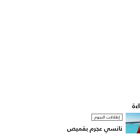
اءة
إطلالات النجوم
نانسي عجرم بقميص
مفتوح في لقطات عفوية