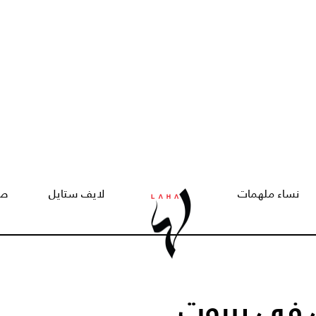
نساء ملهمات
لايف ستايل
صح
ن في بيروت