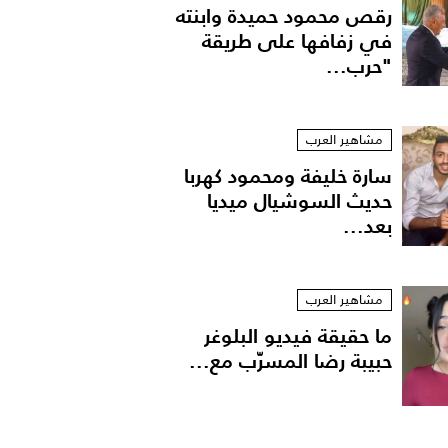
رقص محمود حميدة وابنته
في زفافها على طريقة
"حرب...
مشاهير العرب
سارة خليفة ومحمود كهربا
حديث السوشيال ميديا
بعد...
مشاهير العرب
ما حقيقة فيديو البلوغر
حبيبة رضا المسرّب مع...