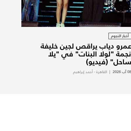
أخبار النجوم
مرو دياب يراقص لجين خليفة
جمة "لولا البنات" في "يلا
احل" (فيديو)
0 آب 2026
|
القاهرة - أحمد إبراهيم