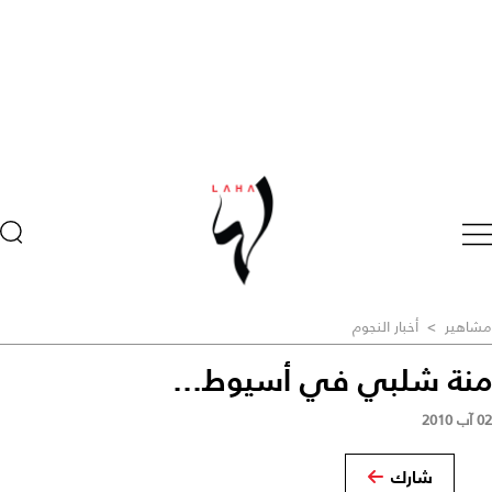
مشاهير
>
أخبار النجوم
منة شلبي في أسيوط...
02 آب 2010
شارك