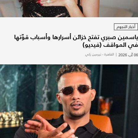
أخبار النجوم
ياسمين صبري تفتح خزائن أسرارها وأسباب قوّتها
في المواقف (فيديو)
06 آب 2026
|
القاهرة - نيرمين زكي