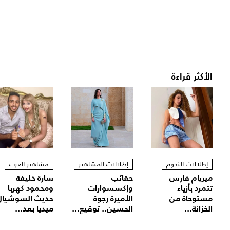
الأكثر قراءة
إطلالات النجوم
إطلالات المشاهير
مشاهير العرب
ميريام فارس
حقائب
سارة خليفة
تتمرد بأزياء
وإكسسوارات
ومحمود كهربا
مستوحاة من
الأميرة رجوة
حديث السوشيال
الخزانة...
الحسين.. توقيع...
ميديا بعد...