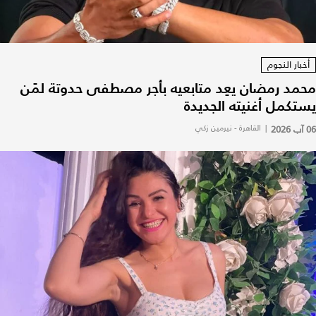
أخبار النجوم
محمد رمضان يعِد متابعيه بأجر مصطفى حدوتة لمَن
يستكمل أغنيته الجديدة
06 آب 2026
|
القاهرة - نيرمين زكي