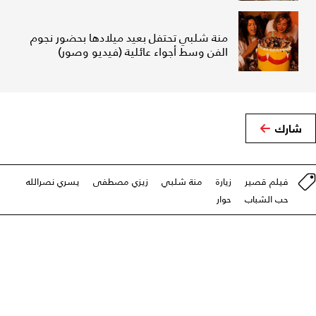
منة شلبي تحتفل بعيد ميلادها بحضور نجوم
الفن وسط أجواء عائلية (فيديو وصور)
شارك
فيلم قصير
زيارة
منة شلبي
زيزي مصطفى
يسري نصرالله
حب الشباب
حوار