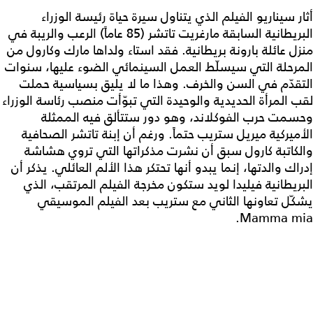
أثار سيناريو الفيلم الذي يتناول سيرة حياة رئيسة الوزراء
البريطانية السابقة مارغريت تاتشر (85 عاماً) الرعب والريبة في
منزل عائلة بارونة بريطانية. فقد استاء ولداها مارك وكارول من
المرحلة التي سيسلّط العمل السينمائي الضوء عليها، سنوات
التقدّم في السن والخرف. وهذا ما لا يليق بسياسية حملت
لقب المرأة الحديدية والوحيدة التي تبوّأت منصب رئاسة الوزراء
وحسمت حرب الفوكلاند، وهو دور ستتألق فيه الممثلة
الأميركية ميريل ستريب حتماً. ورغم أن إبنة تاتشر الصحافية
والكاتبة كارول سبق أن نشرت مذكراتها التي تروي هشاشة
إدراك والدتها، إنما يبدو أنها تحتكر هذا الألم العائلي. يذكر أن
البريطانية فيليدا لويد ستكون مخرجة الفيلم المرتقب، الذي
يشكّل تعاونها الثاني مع ستريب بعد الفيلم الموسيقي
Mamma mia.