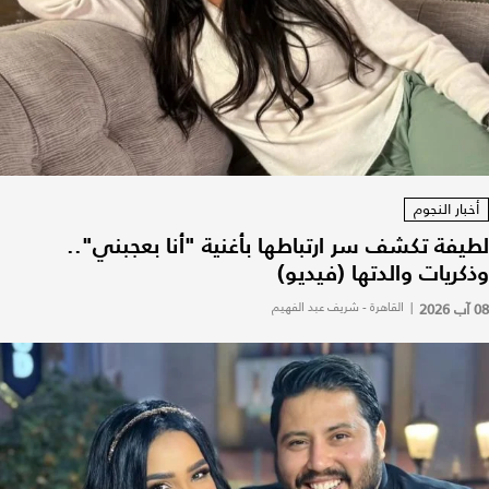
أخبار النجوم
لطيفة تكشف سر ارتباطها بأغنية "أنا بعجبني"..
وذكريات والدتها (فيديو)
08 آب 2026
|
القاهرة - شريف عبد الفهيم