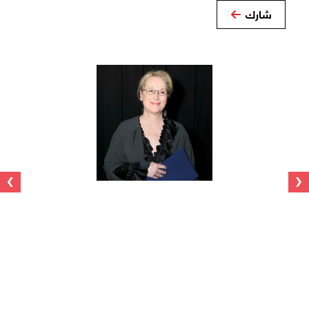
شارك
›
‹