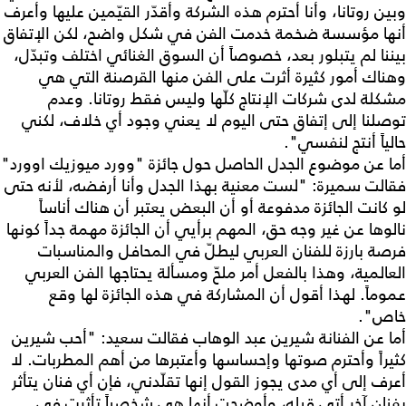
وبين روتانا، وأنا أحترم هذه الشركة وأقدّر القيّمين عليها وأعرف
أنها مؤسسة ضخمة خدمت الفن في شكل واضح، لكن الإتفاق
بيننا لم يتبلور بعد، خصوصاً أن السوق الغنائي اختلف وتبدّل،
وهناك أمور كثيرة أثرت على الفن منها القرصنة التي هي
مشكلة لدى شركات الإنتاج كلّها وليس فقط روتانا. وعدم
توصلنا إلى إتفاق حتى اليوم لا يعني وجود أي خلاف، لكني
حالياً أنتج لنفسي".
أما عن موضوع الجدل الحاصل حول جائزة "وورد ميوزيك اوورد"
فقالت سميرة: "لست معنية بهذا الجدل وأنا أرفضه، لأنه حتى
لو كانت الجائزة مدفوعة أو أن البعض يعتبر أن هناك أناساً
نالوها عن غير وجه حق، المهم برأيي أن الجائزة مهمة جداً كونها
فرصة بارزة للفنان العربي ليطلّ في المحافل والمناسبات
العالمية، وهذا بالفعل أمر ملحّ ومسألة يحتاجها الفن العربي
عموماً. لهذا أقول أن المشاركة في هذه الجائزة لها وقع
خاص".
أما عن الفنانة شيرين عبد الوهاب فقالت سعيد: "أحب شيرين
كثيراً وأحترم صوتها وإحساسها وأعتبرها من أهم المطربات. لا
أعرف إلى أي مدى يجوز القول إنها تقلّدني، فإن أي فنان يتأثر
بفنان آخر أتى قبله، وأوضحت أنها هي شخصياً تأثرت في