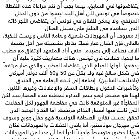
يتقاضونها في السابق، بينما يجب أن تتم مراعاة هذه النقطة
خصوصاً في تونس لأن أهل البلد ليسوا من ذوي الدخل
المرتفع، ولا يمكن للفنان في تونس أن يتقاضى الأجر ذاته
الذي يتقاضاه في الخليج على سبيل المثال.
إذ معروف أن المهرجانات شعبية ولعامة الناس وليست للنخبة،
بالتالي فإن الفنان صار فعلاً يخاطر بشعبيته من أجل بضعة
آلاف تضاف إلى رصيده. متى أراد المتعهد الإتفاق مع مطرب
ما لإحياء حفلات في تونس، هناك مصاريف كثيرة عليه أن
يدفعها. أولها المبلغ الذي يتقاضاه المطرب والذي صار مرتفعاً
في شكل مبالغ فيه ولا يقلّ عن 50 و60 ألف دولار أميركي
(باختلاف الفنانين)، إضافة إلى كلفة الإقامة في الفندق
وتأشيرات الدخول وبطاقات السفر والإعلانات وغيرها الكثير.
لهذا هو مضطر لرفع سعر التذكرة لتغطية هذه المصاريف. لكن
المفاجأة غير المتوقعة كانت في مقاطعة الجهور لكل الحفلات
التي كانت فيها أسعار التذاكر مرتفعة. أما النجاح الوحيد الذي
تحقق بحسب تقارير الصحافة التونسية فهو حفل جورج وسوف
في مهرجان موناستير، أما باقي الحفلات والمهرجانات فكان
فيها الحضور متوسطاً وأحياناً نادراً كما أن عددا من المهرجانات