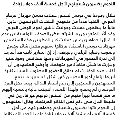
النجوم يخسرون شعبيتهم لأجل خمسة آلاف دولار زيادة
خلال وجودنا في تونس لحضور حفلات ضمن مهرجان قرطاج
الدولي، التقينا عدداً من متعهدي الحفلات التونسيين الذين
غالباً ما ينظمون حفلات وجولات لأشهر نجوم الوطن العربي.
وقد أكّد المتعهدون ما نشرته بعض الصحف التونسية عن عدم
الإقبال الجماهيري على حفلات كبار المطربين هذه السنة في
مهرجانات تونس (باستثناء قرطاج) ومنهم فضل شاكر وجورج
وسوف وصابر الرباعي وغيرهم، إذ إن التقارير كانت قد أشارت
إلى ندرة الحضور في المهرجانات ومنها صفاقس وموناستير
وبنزرت ما شكّل مفاجأة غير متوقعة. وأوضح المتعهدون أن
أغلب هذه الحفلات لم يحقق الحضور المطلوب لأسباب كثيرة
أبرزها ارتفاع أجور المطربين في شكل غير مبرر، ما يدفع
المتعهدين والمنتجين إلى رفع أسعار التذاكر، بينما دخل الفرد
التونسي لم يرتفع، ولهذا الأسعار أصبحت غالية بالنسبة إليهم
ما منع قسماً كبيراً منهم من الحضور كونهم غير قادرين في
طبيعة الحال على دفع ثمن التذاكر المرتفعة. وقال المتعهدون
إن النجوم باتوا يخسرون شعبيتهم وجماهيريتهم من أجل
خمسة آلاف أو عشرة آلاف دولار زيادة على الأجور التي كانوا