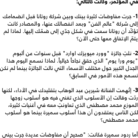
في المؤتمر، وكانت كالتالي:
1-
جرت مفاوضات كثيرة بينك وبين شركة روتانا قبل انضمامك
إلى شركة "عالم الفن" وبعد انفصالك عنها، والمصادر كانت
تؤكّد أن روتانا سعت في شكل جدّي إلى ضمّك إليها. لماذا لم
يتمّ الإتفاق معها حتى الآن؟
2-
نلتِ جائزة "وورد ميويزك اوارد" قبل سنوات عن ألبوم
"يوم ورا يوم" الذي حقق نجاحاً خيالياً. لماذا نسمع اليوم هذا
الجدل الكبير حول مختلف الأسماء التي نالت الجائزة بينما لم نكن
نسمع هذه الأمور في السابق؟
3-
إتُهمت الفنانة شيرين عبد الوهاب بتقليدك في الأداء، لكنها
ردّت وقالت إن الأسلوب الذي تغني فيه هو أسلوب زوجها
الموزع محمد مصطفى الذي تعاونتِ معه في أغنيات كثيرة،
لكن الناس يعتقدون أن هذا أسلوب سميرة بينما هو أسلوب
محمد مصطفى؟
أما ردود سميرة فكانت: "صحيح أن مفاوضات عديدة جرت بيني