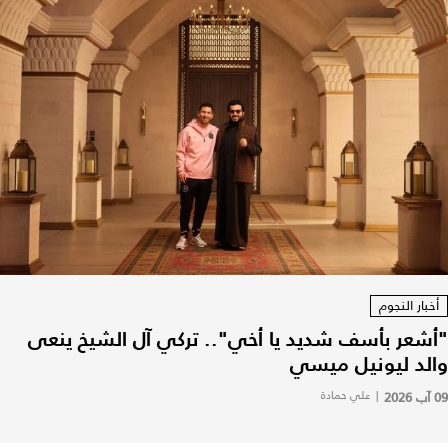
أخبار النجوم
"أشعر بأسف شديد يا أخي".. تركي آل الشيخ ينعى
والد ليونيل ميسي
09 آب 2026
|
علي حمادة