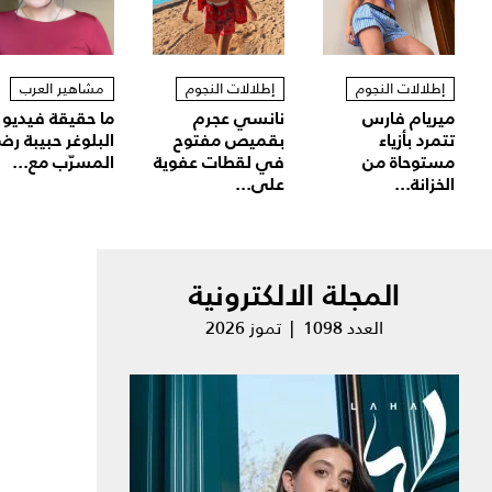
إطلالات النجوم
إطلالات النجوم
مشاهير العرب
ميريام فارس
نانسي عجرم
ما حقيقة فيديو
تتمرد بأزياء
بقميص مفتوح
البلوغر حبيبة رض
مستوحاة من
في لقطات عفوية
المسرّب مع...
الخزانة...
على...
المجلة الالكترونية
العدد 1098 | تموز 2026