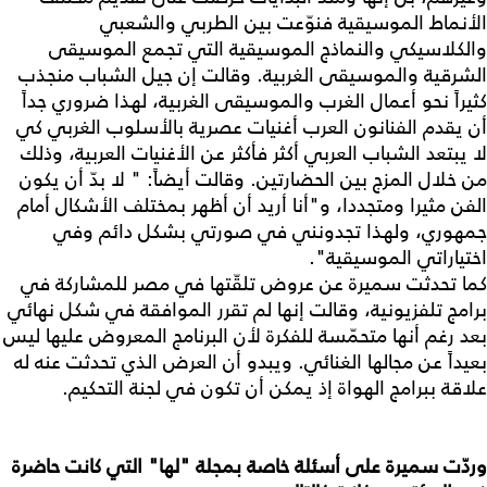
الأنماط الموسيقية فنوّعت بين الطربي والشعبي
والكلاسيكي والنماذج الموسيقية التي تجمع الموسيقى
الشرقية والموسيقى الغربية. وقالت إن جيل الشباب منجذب
كثيراً نحو أعمال الغرب والموسيقى الغربية، لهذا ضروري جداً
أن يقدم الفنانون العرب أغنيات عصرية بالأسلوب الغربي كي
لا يبتعد الشباب العربي أكثر فأكثر عن الأغنيات العربية، وذلك
من خلال المزج بين الحضارتين. وقالت أيضاً: " لا بدّ أن يكون
الفن مثيرا ومتجددا، و"أنا أريد أن أظهر بمختلف الأشكال أمام
جمهوري، ولهذا تجدونني في صورتي بشكل دائم وفي
اختياراتي الموسيقية".
كما تحدثت سميرة عن عروض تلقّتها في مصر للمشاركة في
برامج تلفزيونية، وقالت إنها لم تقرر الموافقة في شكل نهائي
بعد رغم أنها متحمّسة للفكرة لأن البرنامج المعروض عليها ليس
بعيداً عن مجالها الغنائي. ويبدو أن العرض الذي تحدثت عنه له
علاقة ببرامج الهواة إذ يمكن أن تكون في لجنة التحكيم.
وردّت سميرة على أسئلة خاصة بمجلة "لها" التي كانت حاضرة