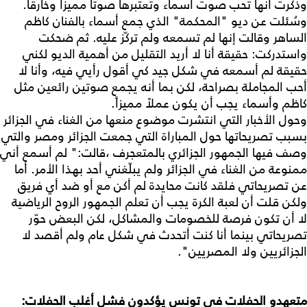
وذكرت أنها تحب صوت أسماء وتعتبرها صوتاً مميزاً وخارقاً.
وسُئلت عن ديو "المحكمة" الذي جمع أسماء بالفنان كاظم
الساهر وقالت إنها لم تسمعه ولم تركّز عليه. ثم ضحكت
واستدركت: حقيقة أنا لا أريد التقليل من أهمية الديو لكني
حقيقة لم أسمعه في شكل جيد كي أقول رأيي فيه، وأنا لا
أحب المجاملة بصراحة، لكن بما أنه يجمع صوتين رائعين مثل
كاظم وأسماء يجب أن يكون عملاً مميزاً.
وحول الأخبار التي انتشرت موضوع منعها من الغناء في الجزائر
بسبب تصريحاتها حول المباراة التي جمعت الجزائر ومصر والتي
وصف فيها الجمهور الجزائري بالمتعجرف ،قالت:" لم أسمع أني
ممنوعة من الغناء في الجزائر ولم يبلّغني أحد بهذا الأمر. أما
عن تصريحاتي فلقد كانت محايدة لم أكن مع أو ضد أي فريق
ولكن قلت أن لعبة الكرة يجب أن تعلم الجمهور الروح الرياضية
لا أن تكون فرصة للخصومات والمشاكل، لكن البعض حوّر
تصريحاتي بينما أنا كنت أتحدث في شكل عام ولم أقصد لا
الجزائريين ولا المصريين".
متعهدو الحفلات في تونس يؤكدون فشل أغلب الحفلات: