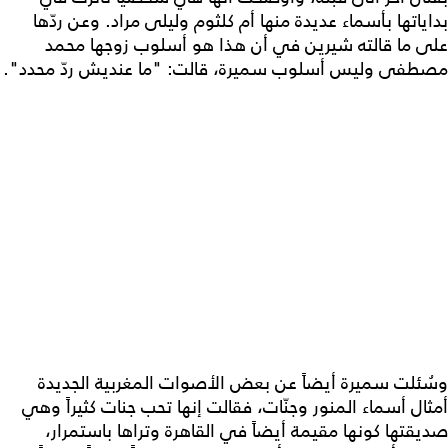
بداياتها بأسماء عديدة منها أم كلثوم وليلى مراد. وعن ردّها
على ما قالته شيرين في أن هذا هو أسلوب زوجها محمد
مصطفى وليس أسلوب سميرة، قالت: "ما عنديش ردّ محدد".
وسُئلت سميرة أيضاً عن بعض الأصوات المغربية الجديدة
أمثال أسماء المنور وجنّات، فقالت إنها تحب جنات كثيراً وهي
صديقتها كونها مقيمة أيضاً في القاهرة وتراها باستمرار،