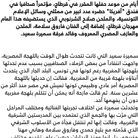
أيام من موعد حفلها المقرر في قرطاج، مؤتمراً صحافيا في
فندق "أفريكا" حضره عدد كبير من ممثلي وسائل الإعلام
التونسية، والملحن صلاح الشرنوبي الذي يستضيفه هذا العام
مهرجان قرطاج، إضافة إلى الفنان فاروق سلامة، الملحن
والعازف المصري المعروف وقائد فرقة سميرة سعيد.
سميرة سعيد التي كانت تتحدث طوال الوقت باللهجة المصرية،
واجهت انتقاداً من بعض الزملاء الصحافيين بسبب عدم تحدثها
بلهجتها المغربية رغم كونها في تونس، البلد الجار الذي يتحدث
أبناؤه بلهجة قريبة من المغربية. فقالت إن حديثها باللهجة
المصرية أمر عادي وطبيعي كونها تعيش في مصر منذ أكثر من
عشرين سنة. ثم قالت مازحة أنه يمكن أن تتكلم بلهجة مغربية
دون أن يفهمها أحد.
وتحدثت سميرة عن اختلاف تجربتها الغنائية ومختلف المراحل
التي مرّت بها والجمع الذي تعتمده بين المدرستين الشرقية
والغربية، وقالت إنها لم تنتقل فجأة من الأسلوب الشرقي
الذي قدّمته مع بليغ حمدي وفاروق سلامة وهاني مهنا
وغيرهم، بل إنها ومنذ البدايات حرصت على تقديم مختلف