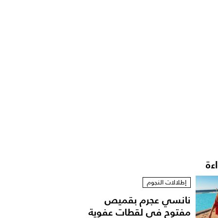
اءة
إطلالات النجوم
نانسي عجرم بقميص
مفتوح في لقطات عفوية