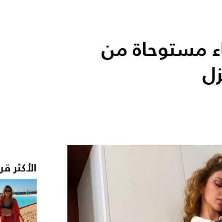
اء مستوحاة من
زل
الأكثر قر