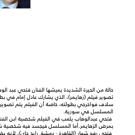
حالة من الحيرة الشديدة يعيشها الفنان فتحي عبد الو
تصوير فيلم (زهايمر)، الذي يشارك عادل إمام في بط
سلاف فواخرجي بطولته، خاصة أن الفيلم يتم تصويره 
المسلسل في سورية.
فتحي عبدالوهاب يلعب في الفيلم شخصية ابن الفنان
بمرض الزهايمر.أما المسلسل فيجسد فيه شخصية ش
فتحي رفع شعار (القاهرة - دمشق رايح جاي)، لأنه يضط