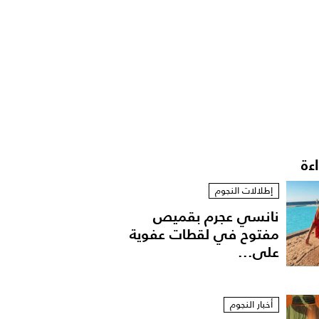
اءة
إطلالات النجوم
نانسي عجرم بقميص
مفتوح في لقطات عفوية
على...
أخبار النجوم