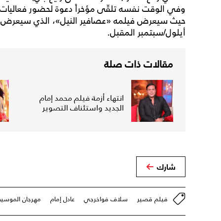
وفي الوقت نفسه تلقّى مؤخراً دعوة لحضور فعاليات 
حيث سيعرض فيلمه «عصافير النيل»، الذي سيعرض أي
أيلول/سبتمبر المقبل.
مقالات ذات صلة
انتهاء أزمة فيلم محمد إمام
الجديد واستئناف التصوير
شارك
فيلم قصير
سلاف فواخرجي
عادل إمام
مهرجان الموسيق