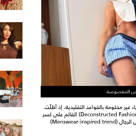
ميص المقصوصة
غير محكومة بالقواعد التقليدية، إذ أطلّت
مؤخراً بأسلوب يجسد مفهوم "الموضة التفكيكية" (Deconstructed Fashion) القائم على كسر
المفاهيم الجمالية النمطية وإعادة تدوير عناصر ملابس الرجال (Menswear-inspired trend)