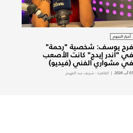
أخبار النجوم
رح يوسف: شخصية "رحمة"
ي "أندر إيدج" كانت الأصعب
ي مشواري الفني (فيديو)
0 آب 2026
|
القاهرة - شريف عبد الفهيم