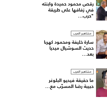
رقص محمود حميدة وابنته
في زفافها على طريقة
"حرب...
مشاهير العرب
سارة خليفة ومحمود كهربا
حديث السوشيال ميديا
بعد...
مشاهير العرب
ما حقيقة فيديو البلوغر
حبيبة رضا المسرّب مع...