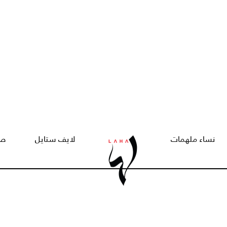
نساء ملهمات
لايف ستايل
صح