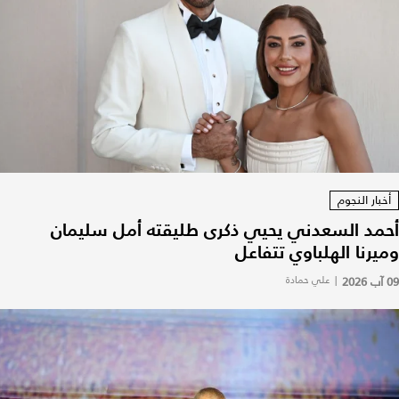
أخبار النجوم
أحمد السعدني يحيي ذكرى طليقته أمل سليمان
وميرنا الهلباوي تتفاعل
09 آب 2026
|
علي حمادة