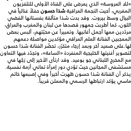
«للا العروسة» الذي يعرض على القناة الأولى للتلفزيون
المغربي، أحيت النجمة العراقية
شذا حسون
حفلاً غنائياً في
البيال وسط بيروت. وقد بدت شذا متألقة بفستانها الفضي
اللون، كما أطربت جمهور قصدها من لبنان والمغرب والعراق،
مردّدين معها أجمل أغانيها. وتعبيراً عن محبّتهم، ألبس بعض
المعجبين الفنانة العلم العراقي مؤكدين مواصلة دعمهم
لها.على صعيد آخر وبعد إرجاء متكرّر، تحضّر الفنانة شذا حسون
لتصوير أغنيتها الخليجية المنفردة «الساعة»، وتجدّد فيها التعاون
مع المخرج اللبناني جو بوعيد. وقد ارتأى الأخير إلى زجّها في
مستشفى المجانين حيث تؤدي دور إمرأة تعاني أزمة نفسية.
يذكر أن الفنانة شذا حسون ظهرت أخيراً وفي إصبعها خاتم
ماسي يؤكد ارتباطها الرسمي والمعلن قريباً.