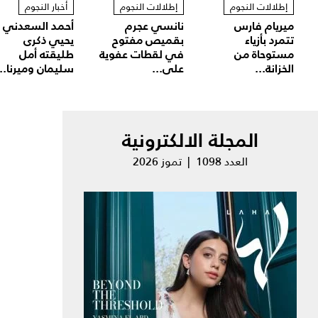
إطلالات النجوم
إطلالات النجوم
أخبار النجوم
ميريام فارس
نانسي عجرم
أحمد السعدني
تتمرد بأزياء
بقميص مفتوح
يحيي ذكرى
مستوحاة من
في لقطات عفوية
طليقته أمل
الخزانة...
على...
سليمان وميرنا...
المجلة الالكترونية
العدد 1098 | تموز 2026