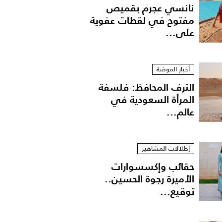
نانسي عجرم بقميص
مفتوح في لقطات عفوية
على...
أخبار الموضة
الترف المحافظ: فلسفة
المرأة السعودية في
عالم...
إطلالات المشاهير
حقائب وإكسسوارات
الأميرة رجوة الحسين..
توقيع...