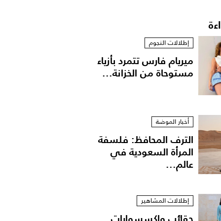
اءة
إطلالات النجوم
ميريام فارس تتمرد بأزياء
مستوحاة من الخزانة...
أخبار الموضة
الترف المحافظ: فلسفة
المرأة السعودية في
عالم...
إطلالات المشاهير
حقائب وإكسسوارات