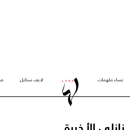
نساء ملهمات
لايف ستايل
صح
نازلي الأخيرة