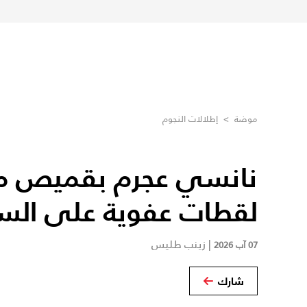
موضة
>
إطلالات النجوم
نانسي عجرم بقميص م
لقطات عفوية على الس
|
زينب طليس
07 آب 2026
شارك