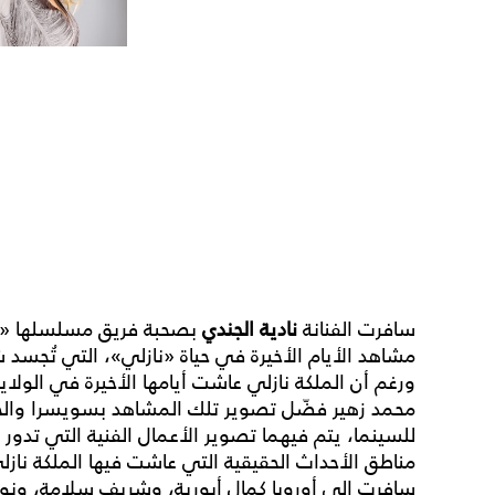
سافرت الفنانة
نادية الجندي
بصحبة فريق مسلسلها «ال
مشاهد الأيام الأخيرة في حياة «نازلي»، التي تُج
ورغم أن الملكة نازلي عاشت أيامها الأخيرة في الولاي
محمد زهير فضّل تصوير تلك المشاهد بسويسرا والجمه
للسينما، يتم فيهما تصوير الأعمال الفنية التي تدور
مناطق الأحداث الحقيقية التي عاشت فيها الملكة ناز
سافرت الى أوروبا كمال أبورية، وشريف سلامة، ونور