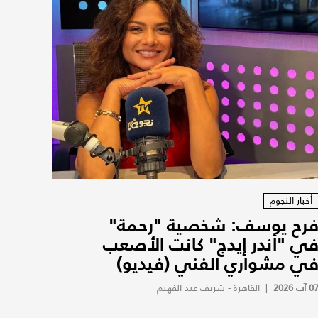
أخبار النجوم
رح يوسف: شخصية "رحمة"
ي "أندر إيدج" كانت الأصعب
ي مشواري الفني (فيديو)
0 آب 2026
|
القاهرة - شريف عبد الفهيم