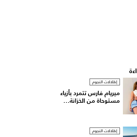
اءة
إطلالات النجوم
ميريام فارس تتمرد بأزياء
مستوحاة من الخزانة...
إطلالات النجوم