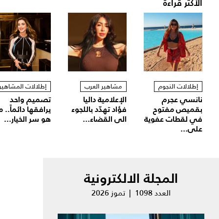
الأكثر قراءة
إطلالات النجوم
مشاهير العرب
إطلالات المشاهير
نانسي عجرم
الإعلامية داليا
تصميم واحد
بقميص مفتوح
فؤاد تهدّد باللجوء
يرافقها دائماً.. م
في لقطات عفوية
الى القضاء...
هو سر الخيار...
على...
المجلة الالكترونية
العدد 1098 | تموز 2026