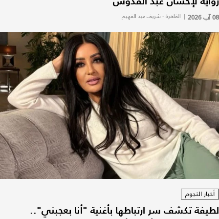
رواية لإحسان عبد القدوس
08 آب 2026
|
القاهرة - شريف عبد الفهيم
أخبار النجوم
لطيفة تكشف سر ارتباطها بأغنية "أنا بعجبني"..