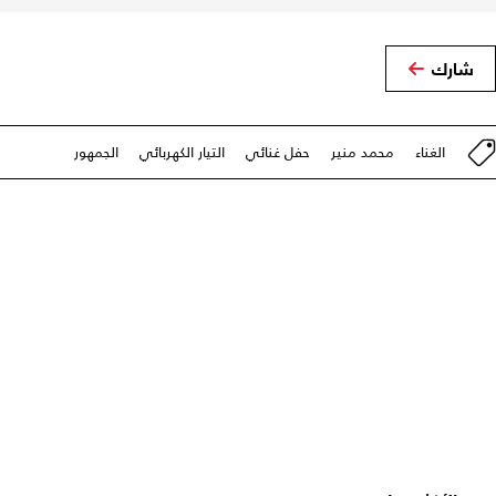
شارك
الغناء
محمد منير
حفل غنائي
التيار الكهربائي
الجمهور