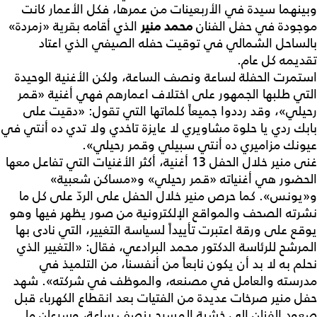
وبينهما سيدة في الأربعينات من عمرها، فكل الأعمار كانت
موجودة في حفل الفنان
محمد منير
الذي أقامه بقرية «زمردة»
بالساحل الشمالي في توقيت حفله الصيفي الذي اعتاد
تقديمه كل عام.
استمرت الحفلة لساعة ونصف الساعة، ولكن الأغنية الوحيدة
التي طلبها الجمهور على اختلاف اعمارهم فهي أغنية «قمر
رحيلي»، وقد رددوا جميعاً كلماتها التي تقول: «دقيت على
بابك ردي يا حلوة مشاويري لا عايزة تاخدي ولا تدي ده أنتي في
عيونك مزاميري ده أنتي سبيلي وقمر رحيلي».
غنى منير خلال الحفل 13 أغنية، أكثر الأغنيات التي تفاعل معها
الحضور هي أغنياته «قمر رحيلي» و«مساكن شعبية»
و«يونس». كما حرص منير خلال الحفل على الردّ على كل ما
نشرته الصحف والمواقع الإلكترونية من صور يظهر فيها وهو
يوقع على ورقة اعتبرت تأييداً لسياسة التغيير، التي نادى بها
المرشح للرئاسة الدكتور محمد البرادعي، فقال: «التغيير الذي
نحلم به لا بد أن يكون نابعاً من أنفسنا، من التلميذ في
مدرسته والعامل في مصنعه، والموظف في شركته». شهد
حفل منير صرخات عديدة من الفتيات بعد انقطاع الكهرباء قبل
صعود الفنان إلى خشبة المسرح بنصف ساعة، وسرعان ما