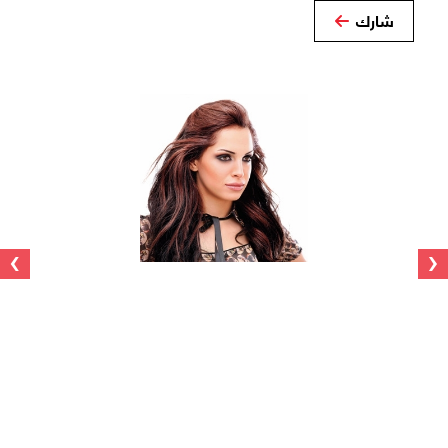
شارك
›
‹