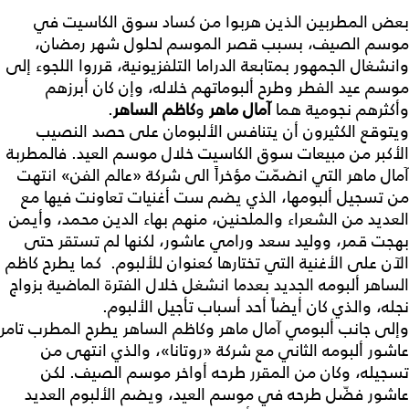
بعض المطربين الذين هربوا من كساد سوق الكاسيت في
موسم الصيف، بسبب قصر الموسم لحلول شهر رمضان،
وانشغال الجمهور بمتابعة الدراما التلفزيونية، قرروا اللجوء إلى
موسم عيد الفطر وطرح ألبوماتهم خلاله، وإن كان أبرزهم
وأكثرهم نجومية هما
آمال ماهر
و
كاظم الساهر
.
ويتوقع الكثيرون أن يتنافس الألبومان على حصد النصيب
الأكبر من مبيعات سوق الكاسيت خلال موسم العيد. فالمطربة
آمال ماهر التي انضمّت مؤخراً الى شركة «عالم الفن» انتهت
من تسجيل ألبومها، الذي يضم ست أغنيات تعاونت فيها مع
العديد من الشعراء والملحنين، منهم بهاء الدين محمد، وأيمن
بهجت قمر، ووليد سعد ورامي عاشور، لكنها لم تستقر حتى
الآن على الأغنية التي تختارها كعنوان للألبوم. كما يطرح كاظم
الساهر ألبومه الجديد بعدما انشغل خلال الفترة الماضية بزواج
نجله، والذي كان أيضاً أحد أسباب تأجيل الألبوم.
وإلى جانب ألبومي آمال ماهر وكاظم الساهر يطرح المطرب تامر
عاشور ألبومه الثاني مع شركة «روتانا»، والذي انتهى من
تسجيله، وكان من المقرر طرحه أواخر موسم الصيف. لكن
عاشور فضّل طرحه في موسم العيد، ويضم الألبوم العديد