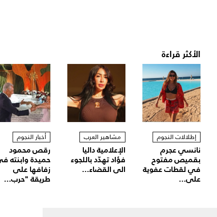
الأكثر قراءة
إطلالات النجوم
مشاهير العرب
أخبار النجوم
نانسي عجرم
الإعلامية داليا
رقص محمود
بقميص مفتوح
فؤاد تهدّد باللجوء
حميدة وابنته ف
في لقطات عفوية
الى القضاء...
زفافها على
على...
طريقة "حرب...