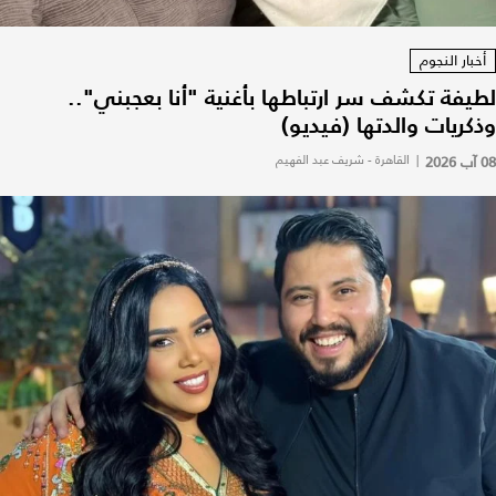
أخبار النجوم
لطيفة تكشف سر ارتباطها بأغنية "أنا بعجبني"..
وذكريات والدتها (فيديو)
08 آب 2026
|
القاهرة - شريف عبد الفهيم