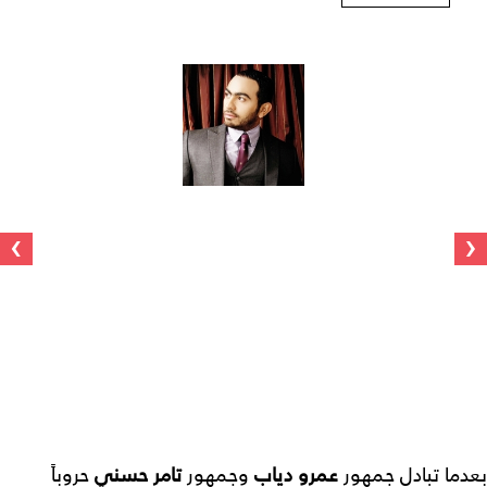
›
‹
بعدما تبادل جمهور
عمرو دياب
وجمهور
تامر حسني
حروباً