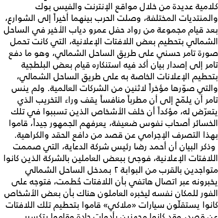
كلامية عديدة من خلال مواقع الإنترنت والفيس بوك
والمنتديات المختلفة، وصلت الحرب بينهما أخيراً إلى الشوارع،
بعد قيام مجموعة من رواد حفل عمرو دياب الأخير في الساحل
الشمالي بتحطيم بعض اللافتات الإعلانية، التي كانت تحمل
صورة تامر حسني على طريق الساحل الشمالي، وهو ما دفع
تامر إلى إصدار بيان أكد فيه استنكاره قيام بعض البلطجية
بتحطيم الإعلانات الخاصة به على طريق الساحل الشمالي،
والتي صوّرها مؤخراً لاثنين من الشركات العالمية. ولم ينس
تامر أن يلمّح إلى أن مطرباً منافساً يقف وراء التخريب الذي
يتعرّض له، مؤكداً أن خلف الأشخاص الذين تسببوا في تلك
الخسائر أصحاب نفوس ضعيفة، يعرفهم الجمهور جيداً، قاموا
بهذا التصرف الإجرامي عن قصد من دافع الحقد والكراهية.
وذكر البيان أن أحمد رضا رئيس شركة الدعاية، التي صممت
اللافتات الإعلانية، فوجئ ببعض العاملين بالشركة الذين كانوا
متواجدين بالقرب من البوابة ٢ بمدخل الساحل الشمالي
يخبرونه عبر اتصال هاتفي بأن اللافتات حُطمت، فتوجه على
الفور للمكان نفسه ليخبره العاملون هناك بأن بعض الأشخاص
كانوا يستقلّون سيارات «ملاكي» قاموا بتحطيم تلك اللافتات
عن قصد، وقد كانوا مجهزين بأدوات حادة وقاموا بتكسير