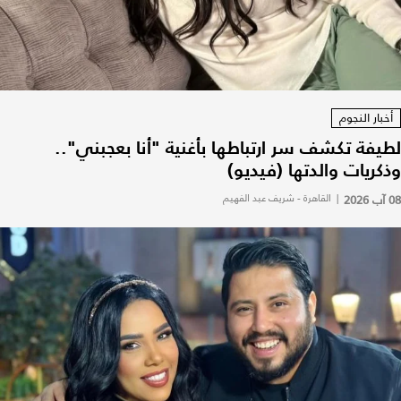
أخبار النجوم
لطيفة تكشف سر ارتباطها بأغنية "أنا بعجبني"..
وذكريات والدتها (فيديو)
08 آب 2026
|
القاهرة - شريف عبد الفهيم