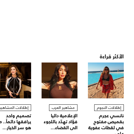
الأكثر قراءة
إطلالات النجوم
مشاهير العرب
إطلالات المشاهير
نانسي عجرم
الإعلامية داليا
تصميم واحد
بقميص مفتوح
فؤاد تهدّد باللجوء
يرافقها دائماً.. م
في لقطات عفوية
الى القضاء...
هو سر الخيار...
على...