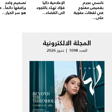
نانسي عجرم
الإعلامية داليا
تصميم واحد
بقميص مفتوح
فؤاد تهدّد باللجوء
يرافقها دائماً.. م
في لقطات عفوية
الى القضاء...
هو سر الخيار...
على...
المجلة الالكترونية
العدد 1098 | تموز 2026