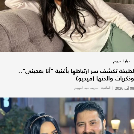
أخبار النجوم
لطيفة تكشف سر ارتباطها بأغنية "أنا بعجبني"..
وذكريات والدتها (فيديو)
08 آب 2026
|
القاهرة - شريف عبد الفهيم