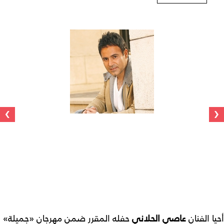
›
‹
أحيا الفنان
عاصي الحلاني
حفله المقرر ضمن مهرجان «جميلة»