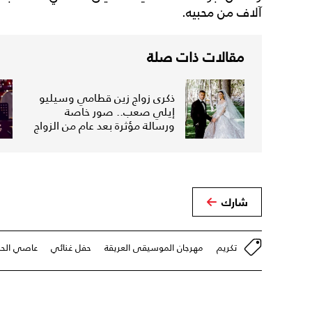
آلاف من محبيه.
مقالات ذات صلة
ذكرى زواج زين قطامي وسيليو
إيلي صعب.. صور خاصة
ورسالة مؤثرة بعد عام من الزواج
شارك
تكريم
مهرجان الموسيقى العريقة
حفل غنائي
عاصي الحل