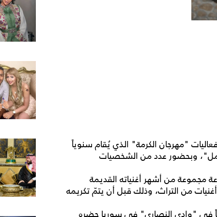
عاليات "مهرجان الكرمة" الذي يُقام سنوياً
لأمل"، وبحضور عدد من الشخصيات
 مجموعة من أشهر أغنياته القديمة
غنيات من التراث، وذلك قبل أن يتمّ تكريمه
حاً في "وادي النصارى" في سوريا حضره