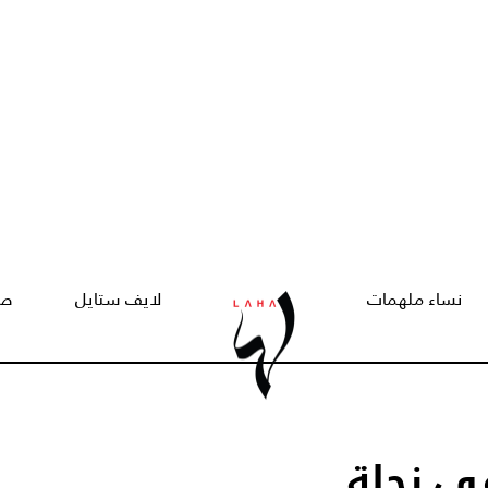
نساء ملهمات
لايف ستايل
صح
ي زحلة