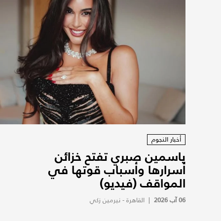
أخبار النجوم
ياسمين صبري تفتح خزائن
أسرارها وأسباب قوتها في
المواقف (فيديو)
06 آب 2026
|
القاهرة - نيرمين زكي