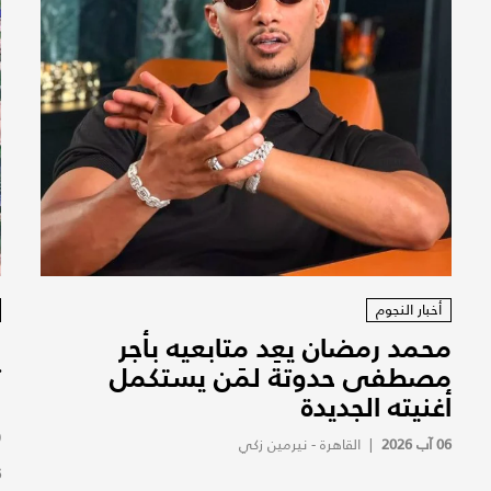
أخبار النجوم
محمد رمضان يعِد متابعيه بأجر
ا
مصطفى حدوتة لمَن يستكمل
ت
أغنيته الجديدة
و
(
06 آب 2026
|
القاهرة - نيرمين زكي
6