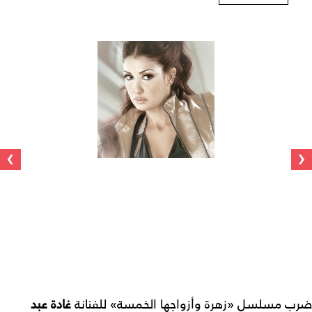
›
‹
ضرب مسلسل «زهرة وأزواجها الخمسة» للفنانة
غادة عبد