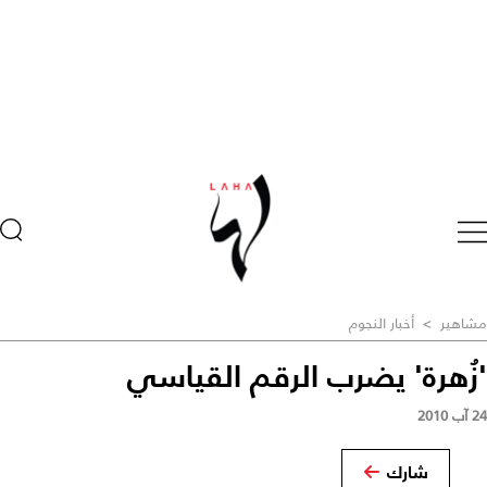
مشاهير
>
أخبار النجوم
'زُهرة' يضرب الرقم القياسي
24 آب 2010
شارك