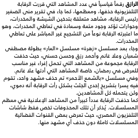
الرازق
رقماً قياسياً في عدد المشاهد التي قررت الرقابة
التلفزيونية حذفها، ومعظمها، كما جاء في تقرير منى الصغير
رئيس الرقابة، مشاهد متعلقة بتدخين الشيشة والمخدرات،
وحوارات تؤكد وجود متعة وسعادة في تعاطي المخدرات، وهو
ما اعتبرته الرقابة نوعاً من التشجيع غير المباشر على تعاطي
المخدرات.
وجاء بعد مسلسل «زهرة» مسلسل «العار» بطولة مصطفى
شعبان وعلا غانم وأحمد رزق وحسن حسني، حيث حذفت
الرقابة مجموعة من المشاهد التي تحمل إغراء غير مناسب
للعرض في رمضان، خاصة المشاهد التي أدتها علا غانم.
وفي مسلسل «بالشمع الأحمر» تم حذف مشهد واحد، تقوم
فيه يسرا بتشريح إحدى الجثث بشكل رأت الرقابة أنه دموي،
ولن يتحمله كل المشاهدين.
كما حذفت الرقابة عدداً كبيراً من المشاهد الإعلانية في معظم
المسلسلات. يُذكر أن تلك المحذوفات تخص فقط شاشات
التلفزيون المصري، حيث تعرض بعض القنوات الفضائية
المسلسلات كاملة دون حذف أي مشهد منها.