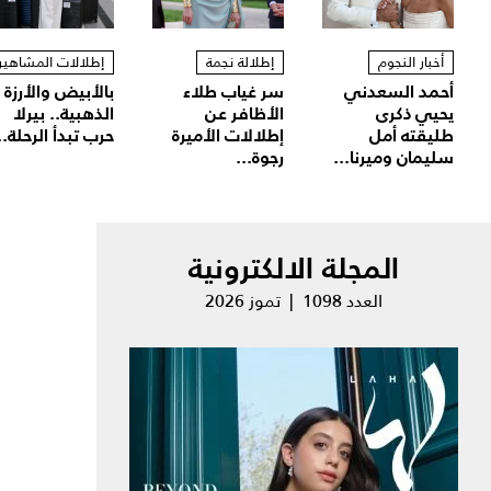
أخبار النجوم
إطلالة نجمة
إطلالات المشاهير
أحمد السعدني
سر غياب طلاء
بالأبيض والأرزة
يحيي ذكرى
الأظافر عن
الذهبية.. بيرلا
طليقته أمل
إطلالات الأميرة
حرب تبدأ الرحلة..
سليمان وميرنا...
رجوة...
المجلة الالكترونية
العدد 1098 | تموز 2026