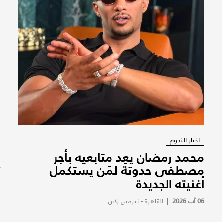
أخبار النجوم
محمد رمضان يعِد متابعيه بأجر
ا
مصطفى حدوتة لمَن يستكمل
ت
أغنيته الجديدة
و
(
06 آب 2026
|
القاهرة - نيرمين زكي
6