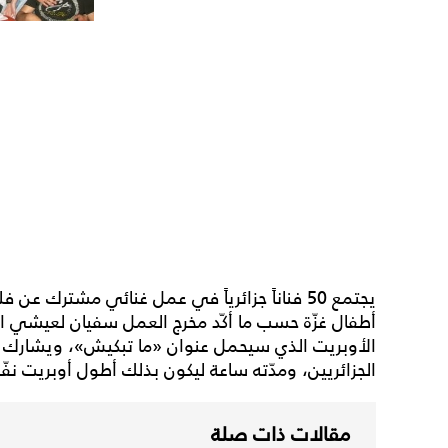
يجتمع 50 فناناً جزائرياً في عمل غنائي مشتر
أطفال غزّة حسب ما أكّد مخرج العمل سفيان لعيشي ا
الأوبريت الذي سيحمل عنوان «ما تبكيش»، ويشارك في
الجزائريين، ومدّته ساعة ليكون بذلك أطول أوبريت ن
مقالات ذات صلة