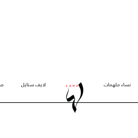
نساء ملهمات
لايف ستايل
صح