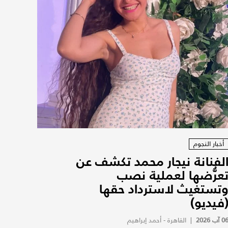
أخبار النجوم
لفنانة نيجار محمد تكشف عن
عرُّضها لعملية نصب
تستغيث لاسترداد حقها
فيديو)
0 آب 2026
|
القاهرة - أحمد إبراهيم