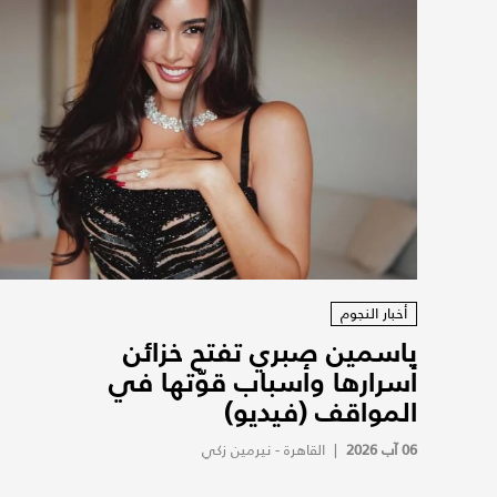
أخبار النجوم
ياسمين صبري تفتح خزائن
أسرارها وأسباب قوّتها في
المواقف (فيديو)
06 آب 2026
|
القاهرة - نيرمين زكي