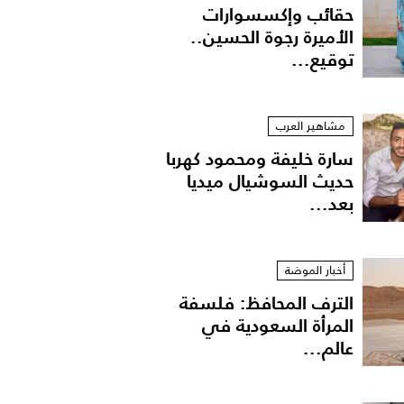
حقائب وإكسسوارات
الأميرة رجوة الحسين..
توقيع...
مشاهير العرب
سارة خليفة ومحمود كهربا
حديث السوشيال ميديا
بعد...
أخبار الموضة
الترف المحافظ: فلسفة
المرأة السعودية في
عالم...