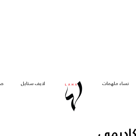
نساء ملهمات
لايف ستايل
صح
كاديمي