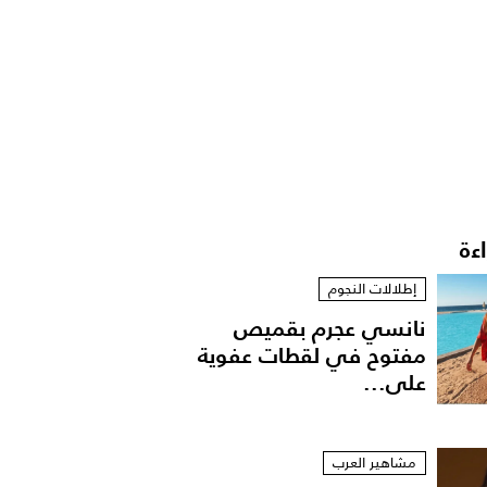
اءة
إطلالات النجوم
نانسي عجرم بقميص
مفتوح في لقطات عفوية
على...
مشاهير العرب