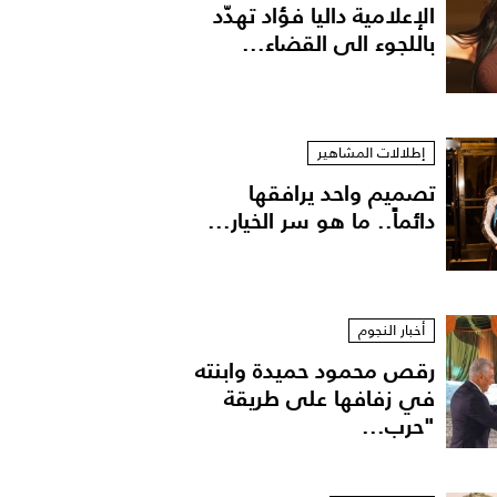
الإعلامية داليا فؤاد تهدّد
باللجوء الى القضاء...
إطلالات المشاهير
تصميم واحد يرافقها
دائماً.. ما هو سر الخيار...
أخبار النجوم
رقص محمود حميدة وابنته
في زفافها على طريقة
"حرب...