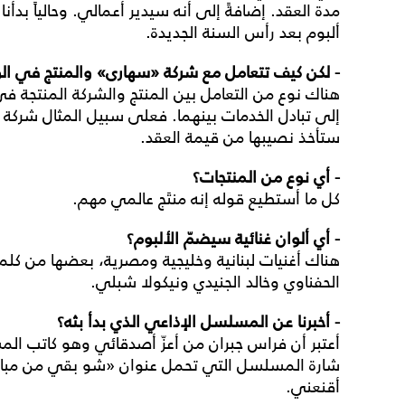
مدة العقد. إضافةً إلى أنه سيدير أعمالي. وحالياً بد
ألبوم بعد رأس السنة الجديدة.
- لكن كيف تتعامل مع شركة «سهارى» والمنتج في ال
هناك نوع من التعامل بين المنتج والشركة المنتجة في 
إلى تبادل الخدمات بينهما. فعلى سبيل المثال شركة 
ستأخذ نصيبها من قيمة العقد.
- أي نوع من المنتجات؟
كل ما أستطيع قوله إنه منتَج عالمي مهم.
- أي ألوان غنائية سيضمّ الألبوم؟
هناك أغنيات لبنانية وخليجية ومصرية، بعضها من كلما
الحفناوي وخالد الجنيدي ونيكولا شبلي.
- أخبرنا عن المسلسل الإذاعي الذي بدأ بثه؟
أعتبر أن فراس جبران من أعزّ أصدقائي وهو كاتب ال
شارة المسلسل التي تحمل عنوان «شو بقي من مبارح»
أقنعني.