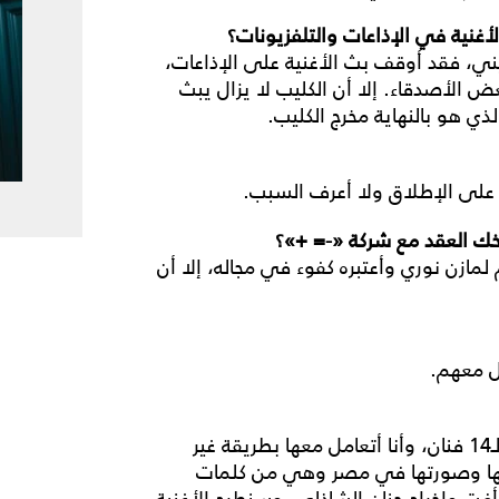
أغنية في الإذاعات والتلفزيونات؟
ني، فقد أوقف بث الأغنية على الإذاعات،
 الأصدقاء. إلا أن الكليب لا يزال يبث
ي هو بالنهاية مخرج الكليب.
ا على الإطلاق ولا أعرف السبب.
سخك العقد مع شركة «-= +»؟
 لمازن نوري وأعتبره كفوء في مجاله، إلا أن
ل معهم.
هناك شركة سعودية بعنوان «سهارى» لديها حوالي الـ14 فنان، وأنا أتعامل معها بطريقة غير
ورتها وصورتها في مصر وهي من كلمات