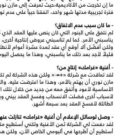
ما إن تخرجت من الأكاديمية،حيث تعرفت إلى مازن نور
فترة تجريبية مدتها شهر واحد، اتفقنا حبياً على عدم ت
- ما كان سبب عدم الاتفاق؟
لم نتفق على البنود التي كان ينص عليها العقد الذي 
يناسبني الأمر. كما لم تناسبني عروض إنتاجية أخرى،
ولكن أفضّل ألا أوقع أي عقد لمدة عشرة أعوام لأنطل
قليلاً لأجد بعد ذلك ما يناسبني، وهذا ما يحصل اليوم
- أغنية «غرامك» إنتاج من؟
لقد تعاقدت مع شركة «+=-» ولكن هذه الشركة لم تكن 
مازن نوري أن يهتم بالأمر، وهذا ما اعترضت عليه. و
الأساسية لأعود وأتفق معه من جديد من خلال تلك ال
لأسباب أخرى فضلت الانسحاب وفسخ العقد بيني وبي
الطائلة لأفسخ العقد بعد سبعة أشهر.
- وصل لوسائل الإعلام أن أغنية «غرامك» تنازلت عنه
لقد دفعت لي الشركة ثمن الأغنية ولكني أستطيع متى 
أستطيع أن أطرحها في ألبومي الخاص الآن، ولكن ه