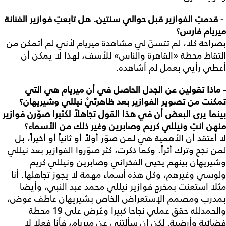
- قدمتِ الفوازير قبل حوالي سنتين. هل تابعتِ فوازير الفنانة
ميريام فارس؟
بصراحة كلا، لم تتسنَّ لي مشاهدة ميريام لأني لم أتمكن من
التقاط محطة «القاهرة والناس» للأسف، لهذا لا يمكن أن
أعطي رأيي بعمل لم أشاهده.
- ماذا تقولين عن الجدل الحاصل في أن ميريام هي التي
تمكنت من تصوير الفوازير بعد ظاهرتَيْ نيللي وشيريهان؟
بينما يرى البعض أن في هذا القول تجاهلاً لكثيرا صوّرن فوازير
منهن انتِ ونيللي كريم وصابرين وغير ذلك من الأسماء؟
لا أعتقد أن الأهمية هي لمن صوّر أولاً أو ثانياً أو أخيراً، بل
لمن نجح وترك أثراً. وكما ذكرتِ، كثر صوّروا الفوازير بعد نيللي
وشيريهان بينهم يحيى الفخراني وصابرين ونيللي كريم
ولوسي وغيرهم، وكل هذه أسماء مهمة لا يجوز تجاهلها. أنا
مثلاً استعنت بمخرج فوازير نيللي محمد عبد النبي، وأيضاً
بمدرب ومصمم الإستعراض الخاص بشيريهان عاطف عوض،
والحمدلله حقق عملي نجاحاً كبيراً وعُرض على 19 محطة
فضائية وأرضية. لكن إن سألتني عن ميريام، فأنا فعلاً لا