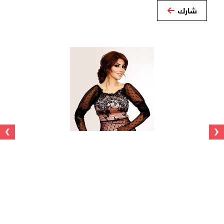
شارك
›
‹