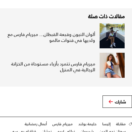
مقالات ذات صلة
ألوان النيون وقبعة القبطان... ميريام فارس مع
ولديها في قنوات مالمو
ميريام فارس تتمرد بأزياء مستوحاة من الخزانة
الرجالية في المنزل
شارك
مقابلة
إليسا
حليمة بولند
ميريام فارس
أعمال رمضانية
سوزان نجم الدين
شيريهان
نيللي كريم
نيشان
قناة ام.بي.سي