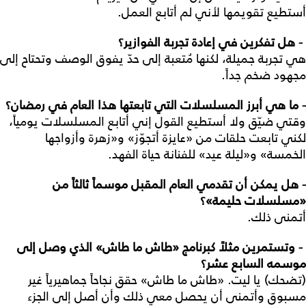
أستطيع تقويمها لأني لم أتابع العمل.
- هل تفكرين في إعادة تجربة الفوازير؟
هي تجربة جميلة، لكنها مُتعبة إلى حدّ يفوق الوصف وتحتاح إلى
مجهود ضخم جداً.
- ما هي أبرز المسلسلات التي تابعتها هذا العام في رمضان؟
وقتي ضيّق ولا أستطيع القول إني أتابع المسلسلات يومياً،
لكني تابعت حلقات من «عايزة أتجوّز» و«زهرة وأزواجها
الخمسة» و«ليلة عيد» للفنانة حياة الفهد.
- هل يمكن أن تقدمي العام المقبل موسماً ثالثاً من
«مسلسلات حليمة»؟
أتمنى ذلك.
- وتستمرين مثلاً كبرنامج «طاش ما طاش» الذي وصل إلى
موسمه السابع عشر؟
(تضحك) يا ليت. «طاش ما طاش» حقق نجاحاً جماهيرياً غير
مسبوق وأتمنى أن يحصل معي ذلك وأن أصل إلى الجزء