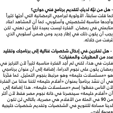
- هل من نيّة لديكِ لتقديم برنامج فني حواري؟
كما قلت سابقاً، الأولوية لبرامجي الرمضانية التي أحبّها كثيراً
وأجدها مناسبة لشخصيتي وأسلوبي، كما أن المشاهد اعتاد
متابعتي في رمضان. الفكرة ليست بعيدة كلياً عن ذهني، لكن
يجب أن يكون ذلك في إطار جديد ومن ضمن أسلوبي الذي
عُرفت من خلاله.
- هل تفكرين في إدخال شخصيات غنائية إلى برنامجك وتقليد
عدد من المطربات والمغنيات؟
فكرت في هذا، لكني لم أجد الفكرة مناسبة كثيراً لأن التركيز في
رمضان يكون على نجوم الدراما، إضافة إلى أن عنوان برنامجي
هو «مسلسلات حليمة» وهو مرتبط بنجوم التمثيل. كما فكّرنا
في أن ننفّذ برنامجاً بعنوان «أفلام حليمة» لكننا عدلنا عن الفكرة
لأن الناس حفظوا إسم «مسلسلات حليمة». هذا إضافة إلى
أن «أفلام حليمة» سيحصرنا في خانة نجوم مصر فقط لأن أكثر
من 90 في المئة من الأفلام هي مصرية، بالتالي لن تكون
لدينا مساحة للتنويع في الشخصيات وتقديم شخصيات خليجية
وعربية أخرى.