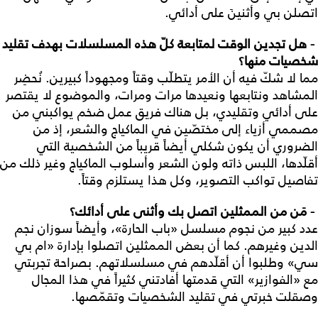
اتصلن بي وأثنينَ على أدائي.
- هل تجدين الوقت لمتابعة كلّ هذه المسلسلات بهدف تقليد
شخصيات منها؟
مما لا شكّ فيه أن الأمر يتطلّب وقتاً ومجهوداً كبيرين. نُحضِر
المشاهد ونتابعها ونعيدها مرات ومرات، والموضوع لا يقتصر
على أدائي وتقليدي، بل هناك فريق عمل ضخم يواكبني من
مصممي أزياء إلى مختصّين في الماكياج والشعر، إذ من
الضروري أن يكون شكلي أيضاً قريباً من الشخصية التي
أقلّدها، اللبس ذاته ولون الشعر وأسلوب الماكياج وغير ذلك من
تفاصيل تواكب التصوير، وكل هذا يستلزم وقتاً.
- مَن من الممثلين اتصل بك وأثنى على أدائك؟
عدد كبير من نجوم مسلسل «باب الحارة»، وأيضاً سوزان نجم
الدين وغيرهم. كما أن بعض الممثلين اتصلوا بإدارة «ام بي
سي» وطلبوا أن أقلّدهم في مسلسلاتهم. بصراحة تجربتي
مع «الفوازير» التي قدمتها أفادتني كثيراً في هذا المجال
وصقلت خبرتي في تقليد الشخصيات وتقمّصها.