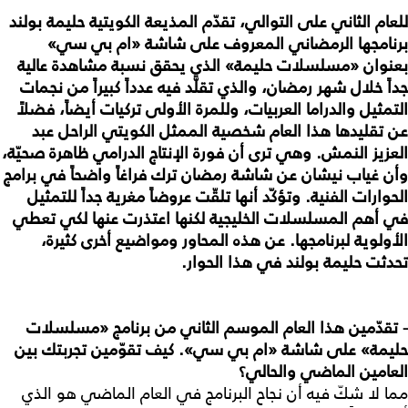
للعام الثاني على التوالي، تقدّم المذيعة الكويتية حليمة بولند
برنامجها الرمضاني المعروف على شاشة «ام بي سي»
بعنوان «مسلسلات حليمة» الذي يحقق نسبة مشاهدة عالية
جداً خلال شهر رمضان، والذي تقلّد فيه عدداً كبيراً من نجمات
التمثيل والدراما العربيات، وللمرة الأولى تركيات أيضاً، فضلاً
عن تقليدها هذا العام شخصية الممثل الكويتي الراحل عبد
العزيز النمش. وهي ترى أن فورة الإنتاج الدرامي ظاهرة صحيّة،
وأن غياب نيشان عن شاشة رمضان ترك فراغاً واضحاً في برامج
الحوارات الفنية. وتؤكّد أنها تلقّت عروضاً مغرية جداً للتمثيل
في أهم المسلسلات الخليجية لكنها اعتذرت عنها لكي تعطي
الأولوية لبرنامجها. عن هذه المحاور ومواضيع أخرى كثيرة،
تحدثت حليمة بولند في هذا الحوار.
- تقدّمين هذا العام الموسم الثاني من برنامج «مسلسلات
حليمة» على شاشة «ام بي سي». كيف تقوّمين تجربتك بين
العامين الماضي والحالي؟
مما لا شكّ فيه أن نجاح البرنامج في العام الماضي هو الذي