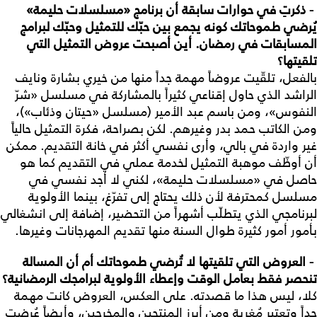
- ذكرتِ في حوارات سابقة أن برنامج «مسلسلات حليمة»
يُرضي طموحاتك كونه يجمع بين حبّك للتمثيل وحبّك لبرامج
المسابقات في رمضان. أين أصبحت عروض التمثيل التي
تلقيتها؟
بالفعل، تلقّيت عروضاً مهمة جداً منها من خيري بشارة ونايف
الراشد الذي حاول إقناعي كثيراً بالمشاركة في مسلسل «شرّ
النفوس»، ومن باسم عبد الأمير (مسلسل «حيتان وذئاب»)،
ومن الكاتب حمد بدر وغيرهم. لكن بصراحة، فكرة التمثيل حالياً
غير واردة في بالي، وأرى نفسي أكثر في خانة التقديم. ممكن
أن أوظّف موهبة التمثيل لخدمة عملي في التقديم كما هو
حاصل في «مسلسلات حليمة»، لكني لا أجد نفسي في
مسلسل كمحترفة لأن ذلك يحتاج إلى تفرّغ، بينما الأولوية
لبرنامجي الذي يتطلّب أشهراً من التحضير، إضافة إلى انشغالي
بأمور أمور كثيرة طوال السنة منها تقديم المهرجانات وغيرها.
- العروض التي تلقيتها لا تُرضي طموحاتك أم أن المسالة
تنحصر فقط بعامل الوقت وإعطاء الأولوية لبرامجك الرمضانية؟
كلا، ليس هذا ما قصدته. على العكس، العروض كانت مهمة
جداً وتعتبر مُغرية ومن أبرز المنتجين والمخرجين، وأيضاً عُرضت