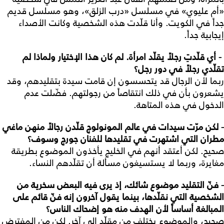
«أم عليوي» في مسلسل «درب الزلق»، وهو مسلسل قديم
جداً في الكويت. وأنا قلّدت هذه الشخصية وكانت الأصداء
إيجابية جداً.
- أي قلّدتِ رجلاً يقلّد امرأة. لم كان هذا الإختيار ولماذا لم
تقلّدي رجلاً في دور رجل؟
ربما لأن الرجال قد يتحسسون إن قامت سيدة بتقليدهم، وقد
يشعرون بأن في ذلك انتقاصاً من رجولتهم. فضّلت عدم
الدخول في هذه المتاهة.
- لكن مرّت سيدات في عالم المونولوج قلّدن رجالاً منهن ماغي
مطران التي اشتهرت في تقليدها للفنان جورج وسوف؟
صحيح. لكن أعتقد أنهم في الخليج يأخذون الموضوع بطريقة
مغايرة، وربما لا يستسيغون مسألة أن تقلّدهم النساء.
- فنّ التقليد موضوع شائك، إذ يرى فيه البعض سخرية من
الشخصية التي نقلّدها، بينما يقول آخرون إنه فنّ قائم على
المبالغة أساساً لأن الهدف منه هو إضحاك الناس؟
صحيح، والموضوع يختلف من مقلّد إلى آخر. لكن من المفترض