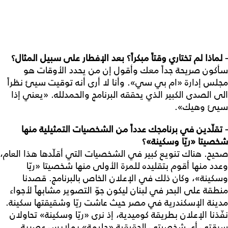
- لماذا لم تختاري وقتاً مبكراً؟ بعد الإفطار على سبيل المثال؟
سأكون صريحة جداً معك وأقول إن من يحدد الأوقات هو
مجلس إدارة «ام بي سي». وأنا لا أرى أنه توقيت سيئ نظراً
الى الصدى الكبير الذي يحققه البرنامج والحمدلله. «يعني إذا
سيئ وهيك».
- تقلّدين في برنامجك عدداً من الشخصيات التمثيلية منها
شخصيتا «ريّا وسكينة»؟
صحيح. هناك تنويع كبير في الشخصيات التي أقلّدها هذا العام،
وعدد منها أقوم بتقليده للمرة الأولى منها شخصيتا «ريّا
وسكينة»، وكان ذلك في الإعلان الخاص بالبرنامج. قصدنا
منطقة على البحر في لبنان ليكون جوّ التصوير مشابهاً لأجواء
مدينة الإسكندرية في مصر حيث عاشت ريّا وشقيقتها سكينة.
نفّذنا الإعلان بطريقة كوميدية، إذ نرى «ريّا وسكينة» تحاولان
سرقتي أي شخصيتي الحقيقية «حليمة» بملابس عصرية