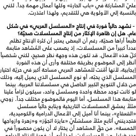
عليّ المشاركة في «باب الحارة» وكلها أعمال مهمة جداً. لكني
بالنسبة إلي الأولوية هي للتقديم، ولهذا اعتذرت.
- نشهد حالياً فورة في إنتاج «المسلسل العربي» في شكل
عام. هل إن ظاهرة الإكثار من إنتاج المسلسلات صحيّة؟
طبعاً أراها صحيّة، رغم أن البعض يعتبر أن كثرة الإنتاج تظلم
عدداً كبيراً من المسلسلات، إذ يصعب على المُشاهد متابعة
كلّ هذه الأعمال. قد تكون هذه وجهة نظر صحيح، لكني شخصياً
أنظر إلى الموضوع بطريقة مختلفة وأرى أن هذه الفورة
إيجابية، لأنها أمّنت للمشاهد العربي مساحة أكبر في حريّة اختيار
المسلسل الذي يحبّه، أو نوع المسلسل الذي يميل إليه، وذلك
من خلال التنويع الكبير الحاصل في مسلسلاتنا العربية. بينما
لو كانت توجد محطة واحدة ومسلسل واحد، سيكون لزاماً علينا
متابعة هذا المسلسل، أما اليوم فالموضوع مختلف جداً. زوجي
مثلاً يعشق المسلسلات التاريخية ويتابع حالياً مسلسل
«القعقاع»، بينما أنا أميل إلى الأعمال الدرامية والكوميدية،
فتجدينني أتابع مثلاً مسلسَلَيْ «عايزة اتجوّز» و«زهرة وازواجها
الخمسة». من حقّ المشاهد أن يختار لا أن يكون محصوراً في
عدد ضئيل من المسلسلات. لهذا أرى أن فورة الإنتاج الدرامي