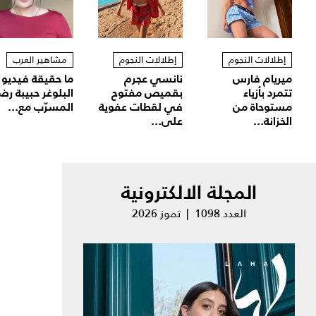
إطلالات النجوم
إطلالات النجوم
مشاهير العرب
ميريام فارس
نانسي عجرم
ما حقيقة فيديو
تتمرد بأزياء
بقميص مفتوح
البلوغر حبيبة رض
مستوحاة من
في لقطات عفوية
المسرّب مع...
الخزانة...
على...
المجلة الالكترونية
العدد 1098 | تموز 2026