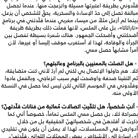
قلّدوني بطريقة اعتبرتها مسيئة وانزعجت منها. عندما تحصل
مبالغة تصل إلى حدّ الإساءة والسخرية، يحقّ للشخص أن يزعل.
بينما لم أزعل مثلاً من ميساء مغربي عندما قلّدتني في برنامج
«تاراتاتا»، بل على العكس، لأنها فعلت ذلك بطريقة ظريفة
أضحكتني وأضحكت الجمهور. هناك شعرة بسيطة تفصل بين
الجرأة والوقاحة، لهذا لا أستغرب موقف إليسا أو غيرها، لأن
أمراً مشابهاً حصل معي.
- هل اتصلت بالمعنيين بالبرنامج وعاتبتهم؟
كلا. هم حاولوا الإتصال بي لكني لم أردّ لأني كنت متضايقة،
ثم التقينا صدفة واوضحت لهم سبب انزعاجي، وبالفعل عادوا
وقلّدوني في الموسم الثاني لكن ليس كما حصل في النسخة
الأولى منه.
- أنتِ شخصياً، هل تلقّيتِ اتصالات مُعاتبة من فنانات قلّدتهنّ؟
بصراحة كلا، بل حصل معي العكس تماماً، خصوصاً أني كما
ذكرت لا أقلدهنّ في شخصياتهنّ الحقيقية بل من خلال
أدوارهنّ في المسلسلات، لهذا لا يمكن أن يكون في تقليدي
أي إساءة إلى الأشخاص. بعض الممثلات اللواتي قلّدتهنّ،