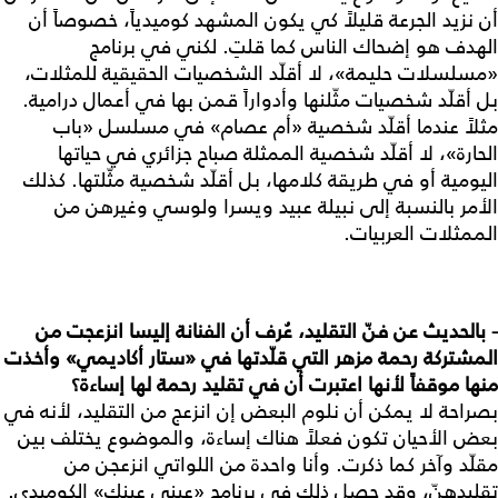
أن نزيد الجرعة قليلاً كي يكون المشهد كوميدياً، خصوصاً أن
الهدف هو إضحاك الناس كما قلتِ. لكني في برنامج
«مسلسلات حليمة»، لا أقلّد الشخصيات الحقيقية للمثلات،
بل أقلّد شخصيات مثّلنها وأدواراً قمن بها في أعمال درامية.
مثلاً عندما أقلّد شخصية «أم عصام» في مسلسل «باب
الحارة»، لا أقلّد شخصية الممثلة صباح جزائري في حياتها
اليومية أو في طريقة كلامها، بل أقلّد شخصية مثّلتها. كذلك
الأمر بالنسبة إلى نبيلة عبيد ويسرا ولوسي وغيرهن من
الممثلات العربيات.
- بالحديث عن فنّ التقليد، عُرف أن الفنانة إليسا انزعجت من
المشتركة رحمة مزهر التي قلّدتها في «ستار أكاديمي» وأخذت
منها موقفاً لأنها اعتبرت أن في تقليد رحمة لها إساءة؟
بصراحة لا يمكن أن نلوم البعض إن انزعج من التقليد، لأنه في
بعض الأحيان تكون فعلاً هناك إساءة، والموضوع يختلف بين
مقلّد وآخر كما ذكرت. وأنا واحدة من اللواتي انزعجن من
تقليدهنّ، وقد حصل ذلك في برنامج «عيني عينك» الكوميدي.