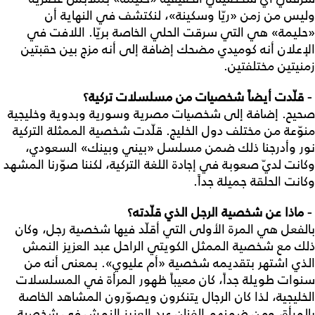
وليس من زمن «ريّا وسكينة»، لنكتشف في النهاية أن
«حليمة» هي التي سرقت الحلي الخاصة بريّا. اللافت في
الإعلان أنه كوميدي مضحك إضافة إلى أنه مزج بين حقبتين
زمنيتين مختلفتين.
- قلّدت أيضاً شخصيات من مسلسلات تركية؟
صحيح. إضافة إلى شخصيات مصرية وسورية وبدوية وخليجية
منوّعة من مختلف دول الخليج. قلّدت شخصية الممثلة التركية
نور وأدرجنا ذلك ضمن مسلسل «بيني وبينك» السعودي،
وكانت لديّ صعوبة في إجادة اللغة التركية، لكننا صوّرنا المشهد
وكانت الحلقة جميلة جداً.
- ماذا عن شخصية الرجل الذي قلّدته؟
بالفعل هي المرة الأولى التي أقلّد فيها شخصية رجل، وكان
ذلك مع شخصية الممثل الكويتي الراحل عبد العزيز النمش
الذي اشتهر بتقديمه شخصية «أم عليوي». بمعنى أنه من
سنوات طويلة جداً، كان معيباً ظهور المرأة في المسلسلات
الخليجية، لذا كان الرجال يتنكرون ويصوّرون المشاهد الخاصة
بالمرأة، ومن ضمنهم الفنان عبد العزيز النمش في شخصية