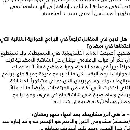
تصبّ في مصلحة المشاهد، إضافة إلى أنها ساهمت في
تطوير المسلسل العربي بسبب المنافسة.
- هل ترين في المقابل تراجعاً في البرامج الحوارية الغنائية التي
اعتدناها في رمضان؟
صحيح. أصبحت الدراما التلفزيونية هي المسيطرة. ولا نستطيع
ان ننكر أن غياب الإعلامي نيشان عن الشاشة الرمضانية ترك
فراغاً كبيراً في هذه الناحية، وغيابه واضح فعلاً لأنه «ملك
الحوارات الرمضانية». لكن هناك برامج عديدة جميلة منها برنامج
«بالهوا سوا» لوسام بريدي الذي دعاني مشكوراً للمشاركة.
لكني اعتذرت لأني أخاف من المرتفعات. وأيضاً هناك مثلاً
برنامج وسام صبّاغ على شاشة «او تي في»، وهو برنامج
جميل وسأطلّ فيه ضيفة إن شاء الله.
- ما هي أبرز مشاريعك بعد انتهاء شهر رمضان؟
(تضحك) مشروعي الأبرز والأهم هو الإستراحة وأخذ إجازة بعد
كلّ هذا التعب، وبعد ذلك أستأنف نشاطي.