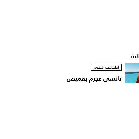
اءة
إطلالات النجوم
نانسي عجرم بقميص
مفتوح في لقطات عفوية
على...
مشاهير العرب
الإعلامية داليا فؤاد تهدّد
باللجوء الى القضاء...