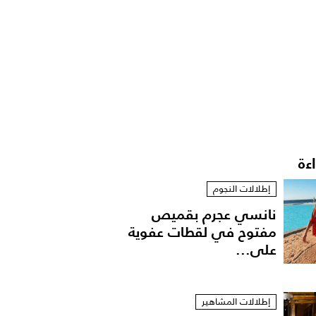
اءة
إطلالات النجوم
نانسي عجرم بقميص
مفتوح في لقطات عفوية
على...
إطلالات المشاهير