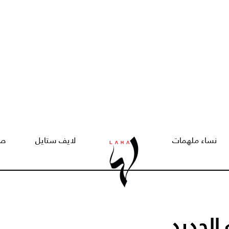
نساء ملهمات
لايف ستايل
صح
الجديد