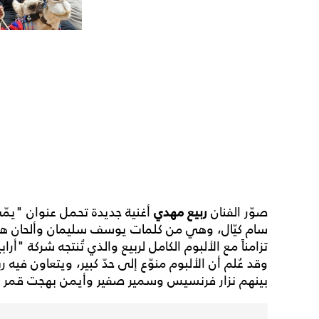
صوّر الفنان
ربيع مهدي
أغنية جديدة تحمل عنوان "يمّي" 
سام كيّال، وهي من كلمات يوسف سليمان وألحان هيثم
تزامناً مع الألبوم الكامل لربيع والذي تُنتجه شركة "أرا
وقد عُلم أن الألبوم منوّع إلى حدّ كبير، ويتعاون فيه 
بينهم نزار فرنسيس وسمير صفير وأيمن بهجت قمر 