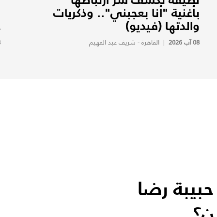
بأغنية "أنا بعجبني".. وذكريات
ب
والدتها (فيديو)
ع
08 آب 2026
|
القاهرة - شريف عبد الفهيم
8
حبيبة رضا
ن؟