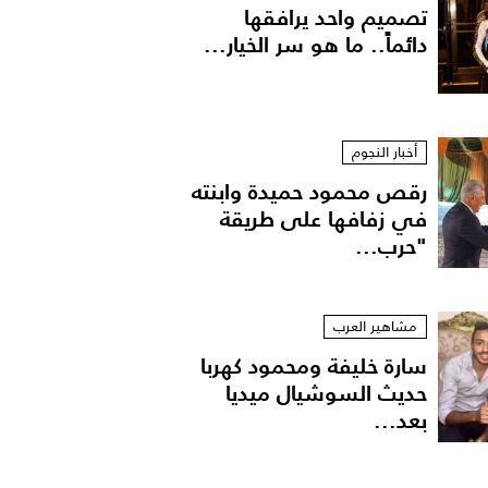
تصميم واحد يرافقها
دائماً.. ما هو سر الخيار...
أخبار النجوم
رقص محمود حميدة وابنته
في زفافها على طريقة
"حرب...
مشاهير العرب
سارة خليفة ومحمود كهربا
حديث السوشيال ميديا
بعد...