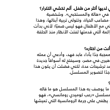
 لديها أكثر من طفل. ألم تخشي التكرار؟
أم في «هالة والمستخبي». وشخصية
صاعب الحياة، وتتولى تربية أبنائها، وهذا
املي مع الأطفال فهو ليس صعبًا؛ لأني بدأت
ئعة التي قدمتها لفتت الأنظار منذ الحلقة
نت من اختاره؟
جبة جدًا بأداء عابد فهد، وأدعي أن عمله
رى في مصر، وسيفتح له أسواقاً جديدة
بعد ترشيحات عدة، لكني فضلت أن يكون هذا
 جدًا لتصوير المسلسل.
ما يوصف به هذا المسلسل هو ما قاله
نه مسلسل «رعب كوميدي رومانسي»، فهو
 يطغى على جرعة الرومانسية التي تعيشها