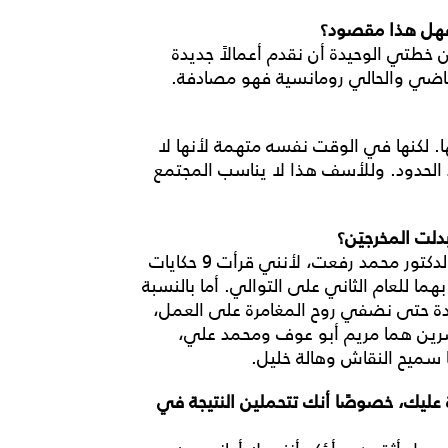
. فهل هذا مقصود؟
 خطتي الوحيدة أن نقدم أعمالاً جديدة
 الماضي والحالي رومانسية فهو مصادفة.
 لكنها في الوقت نفسه متهمة لأنها لا
د الحدود. وللأسف هذا لا يناسب المجتمع
دلت المخرجيَن؟
لم يكن في تفكيري أنني سأعمل مع حازم الحديدي والدكتور محمد رفعت، لأنني قرأت 9 حكايات
هما للعام الثاني على التوالي. أما بالنسبة
يدة حتى نضفي روح المغامرة على العمل،
شرين هما مريم أبو عوف ومحمد علي،
 سميح النقاش وهالة خليل.
ة عليك، خصوصًا أنك تتحملين النتيجة في