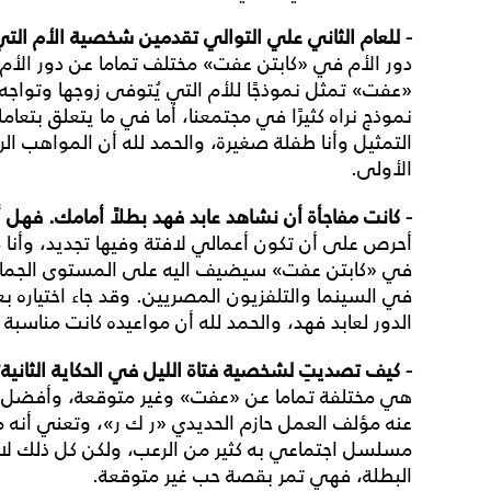
- للعام الثاني علي التوالي تقدمين شخصية الأم التي
دور الأم في «كابتن عفت» مختلف تماما عن دور ال
«عفت» تمثل نموذجًا للأم التي يُتوفى زوجها وتواجه م
نموذج نراه كثيرًا في مجتمعنا، أما في ما يتعلق بتع
التمثيل وأنا طفلة صغيرة، والحمد لله أن المواهب الرا
الأولى.
- كانت مفاجأة أن نشاهد عابد فهد بطلاً أمامك. فهل أ
أحرص على أن تكون أعمالي لافتة وفيها تجديد، وأنا مع
في «كابتن عفت» سيضيف اليه على المستوى الجماهي
في السينما والتلفزيون المصريين. وقد جاء اختياره 
الدور لعابد فهد، والحمد لله أن مواعيده كانت مناسبة
- كيف تصديتِ لشخصية فتاة الليل في الحكاية الثانية؟
هي مختلفة تماما عن «عفت» وغير متوقعة، وأفضل 
عنه مؤلف العمل حازم الحديدي «ر ك ر»، وتعني أ
مسلسل اجتماعي به كثير من الرعب، ولكن كل ذلك لا
البطلة، فهي تمر بقصة حب غير متوقعة.