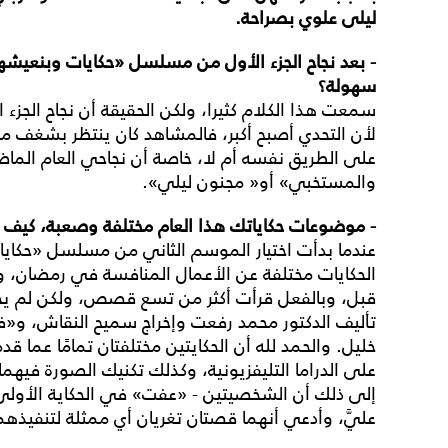
ليلى علوي بصراحة.
- بعد نجاح الجزء الأول من مسلسل «حكايات وبنعيشها
سهولة؟
سمعت هذا الكلام كثيرا، ولكن الحقيقة أن نجاح الجز
لأن التحدي أصبح أكبر، فالمشاهد كان ينتظر بشغف ما
على الطريق نفسه أم لا، خاصة أن نجاحي العام الما
والمستخبي» أو« مجنون ليلي».
- موضوعات حكاياتك هذا العام مختلفة وصعبة، كيف 
عندما بدأت اختيار الموسم الثاني من مسلسل «حكا
الحكايات مختلفة عن الأعمال المنافسة في رمضان، و
قبل، وبالفعل قرأت أكثر من تسع قصص، ولكن لم يج
تأليف الدكتور محمد رفعت وإخراج سميح النقاش، و«فتا
خليل. والحمد لله أن الحكايتين مختلفتان تمامًا عما ق
على الدراما التليفزيونية، وكذلك تكنيك الصورة فيهما
إلى ذلك أن الشخصيتين - «عفت» في الحكاية الأولى و«
عليَّ، وأدعي أنهما قصتان تغريان أي ممثلة لتنفيذهم