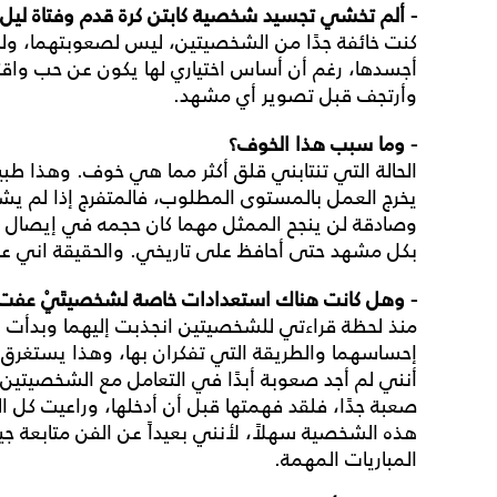
- ألم تخشي تجسيد شخصية كابتن كرة قدم وفتاة ليل؟
كنت خائفة جدًا من الشخصيتين، ليس لصعوبتهما، ول
أجسدها، رغم أن أساس اختياري لها يكون عن حب واقتنا
وأرتجف قبل تصوير أي مشهد.
- وما سبب هذا الخوف؟
الحالة التي تنتابني قلق أكثر مما هي خوف. وهذا طبي
يخرج العمل بالمستوى المطلوب، فالمتفرج إذا لم يش
وصادقة لن ينجح الممثل مهما كان حجمه في إيصال ا
بكل مشهد حتى أحافظ على تاريخي. والحقيقة اني عند
- وهل كانت هناك استعدادات خاصة لشخصيتَيْ عفت 
منذ لحظة قراءتي للشخصيتين انجذبت إليهما وبدأت ع
إحساسهما والطريقة التي تفكران بها، وهذا يستغرق كث
أنني لم أجد صعوبة أبدًا في التعامل مع الشخصيتين
صعبة جدًا، فلقد فهمتها قبل أن أدخلها، وراعيت كل 
هذه الشخصية سهلاً، لأنني بعيداً عن الفن متابعة جيدة
المباريات المهمة.