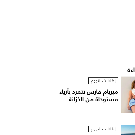
اءة
إطلالات النجوم
ميريام فارس تتمرد بأزياء
مستوحاة من الخزانة...
إطلالات النجوم