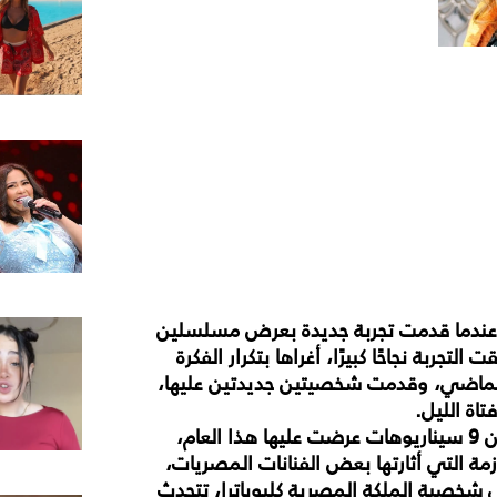
 عندما قدمت تجربة جديدة بعرض مسلسلين
ما يتألف من 15 حلقة. وحققت التجربة نجاحًا كبيرًا، أغراها بتكرار الفكرة
 الماضي، وقدمت شخصيتين جديدتين عليها،
اة الليل.
حول أسباب اختيارها لهاتين الشخصيتين تحديدا من بين 9 سيناريوهات عرضت عليها هذا العام،
مة التي أثارتها بعض الفنانات المصريات،
خصية الملكة المصرية كليوباترا، تتحدث