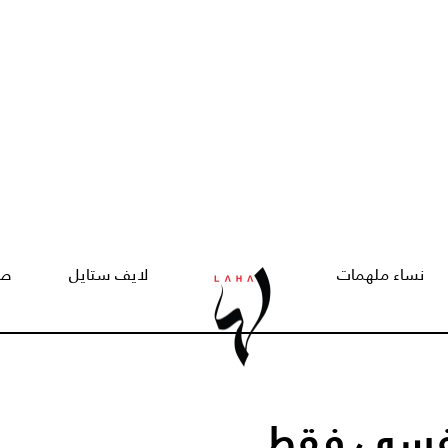
نساء ملهمات
لايف ستايل
صح
نفسي فقط