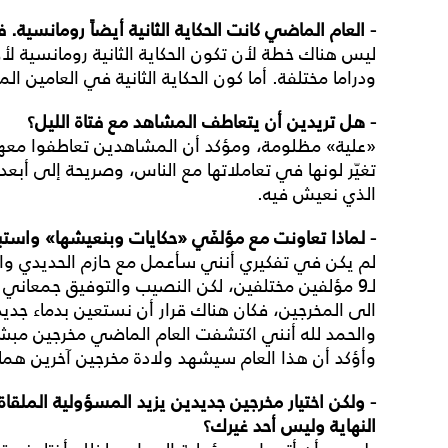
- العام الماضي كانت الحكاية الثانية أيضاً رومانسية
ليس هناك خطة لأن تكون الحكاية الثانية رومانسية لأن
ودراما مختلفة. أما كون الحكاية الثانية في العامين
- هل تريدين أن يتعاطف المشاهد مع فتاة الليل؟
«علية» مظلومة، ومؤكد أن المشاهدين تعاطفوا معها.
تغيّر لونها في تعاملاتها مع الناس، وصريحة إلى أبع
الذي نعيش فيه.
- لماذا تعاونت مع مؤلفَي «حكايات وبنعيشها» واستب
لـ9 مؤلفين مختلفين، لكن النصيب والتوفيق جمعاني ب
الى المخرجين، فكان هناك قرار أن نستعين بدماء جد
والحمد لله أنني اكتشفت العام الماضي مخرجين مب
وأؤكد أن هذا العام سيشهد ولادة مخرجين آخرين هما
- ولكن اختيار مخرجين جديدين يزيد المسؤولية الملقا
النهاية وليس
أحد غيرك؟