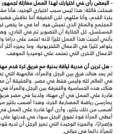
- البعض رأى في اختيارك لهذا العمل مغازلة
لجمهور ك
ضحكت قائلة: هذا ليس سبب اختياري الوحيد، فأنا مقت
بكرة القدم، وأنا مثلهم، لكن الحقيقة أننا نناقش ق
المجتمع والمناخ الذي تعيش فيه. أما في ما يخص كرة
المسلسل، كل الحكاية أن التصوير تم في النادي، وه
بأنني أحببت هذا العمل كثيرًا لأنه اعتمد على دراما
يتوافر كثيرًا في الأعمال التلفزيونية. وما يميزه أك
الأعمال الأخرى التي تعتمد على كوميديا الموقف.
- هل ترين أن مدربة لياقة بدنية مع فريق كرة قدم مهن
لم يعد هناك فرق بين الرجل والمرأة، فالمهنة التي تص
في العالم كله وليس فقط في مصر. والحقيقة أن مصر ت
هناك هذه الحساسية والتفرقة بين الرجل والمرأة في
قادرة علي العمل في أي مهنة، ولدينا في مصر فريق
يمارسن رياضة المصارعة الحرة، وهذا أصعب بكثير من 
أصعب من ذلك بكثير، وأرى أنها قادرة على العمل في أ
أعطى المرأة قوة تفوق الرجل سواء في قدرتها على الت
وإصرارًا، والميزة الوحيدة التي تميز الرجل أن لديه قوة
للمرأة دائما في حياتي.