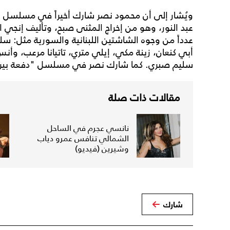
ويُشار إلى أن محمود نصر شارك أخيراً في مسلسل "دان
عبد النور، وهو من إخراج المثنى صبح، وتأليف إنجي
عدداً من وجوه الشاشتين اللبنانية والسورية مثل: سلو
أبي كنعان، زينة مكي، إيلي متري، تاتيانا مرعب، وأنس 
سليم صبري. كما شارك نصر في مسلسل "دفعة بير
مقالات ذات صلة
نانسي عجرم في الساحل
الشمالي تنافس عمرو دياب
وشيرين (فيديو)
شارك