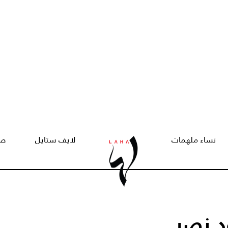
نساء ملهمات
لايف ستايل
صح
د نصر