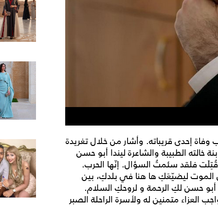
وفاة إحدى قريباته. وأشار من خلال تغريدة
 خالته الطبيبة والشاعرة ليندا أبو حسن
تِلَت فلقد سئمتُ السؤال. إنّها الحرب.
الموت ليضيّعَكِ ها هنا في بلدكِ، بين
 أبو حسن لكِ الرحمة و لروحكِ السلام.
واجب العزاء متمنين له ولأسرة الراحلة الصبر