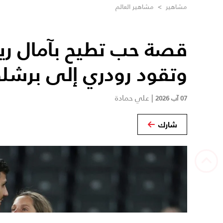
مشاهير
>
مشاهير العالم
قصة حب تطيح بآمال ريا
وتقود رودري إلى برشلو
|
علي حمادة
07 آب 2026
شارك