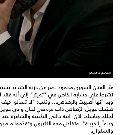
محمود نصر
عبّر الفنان السوري محمود نصر عن حزنه الشديد بسبب 
نشرها على حسابه الخاص في "تويتر" إلى أنه فقد ابنة
وبدا أنها أُصيبت بالرصاص... وكتب: "لا تسألوا كيف قُ
ضيّعكِ عويلُ الرّصاصِ ذات مرة في لبنان وأتى عويلُ 
أهلك وناسك الآن. ابنة خالتي الطبيبة والشاعرة ليندا
وداعاً يا حبيبة". وتفاعل معه الكثيرون وتقدّموا منه ب
والسلوان.