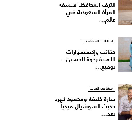
الترف المحافظ: فلسفة
المرأة السعودية في
عالم...
إطلالات المشاهير
حقائب وإكسسوارات
الأميرة رجوة الحسين..
توقيع...
مشاهير العرب
سارة خليفة ومحمود كهربا
حديث السوشيال ميديا
بعد...