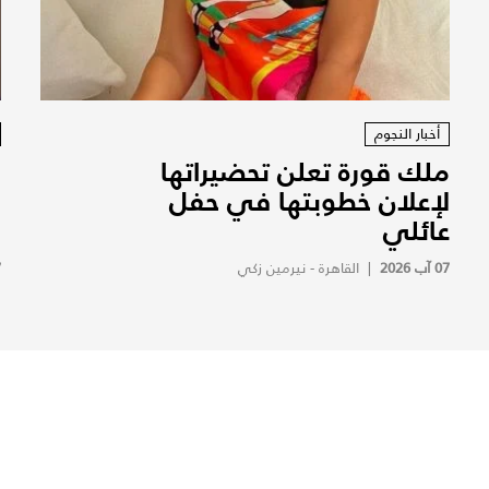
أخبار النجوم
ملك قورة تعلن تحضيراتها
م
لإعلان خطوبتها في حفل
و
عائلي
ح
07 آب 2026
|
القاهرة - نيرمين زكي
7