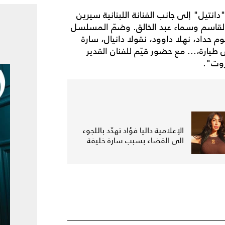
تيل" إلى جانب الفنانة اللبنانية سيرين
 القاسم وسماء عبد الخالق. وضمّ المسلسل
م حداد، نهلا داوود، نقولا دانيال، سارة
طيارة،... مع حضور قيّم للفنان القدير
وت".
الإعلامية داليا فؤاد تهدّد باللجوء
الى القضاء بسبب سارة خليفة