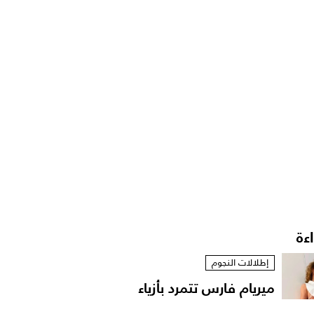
اءة
إطلالات النجوم
ميريام فارس تتمرد بأزياء
مستوحاة من الخزانة...