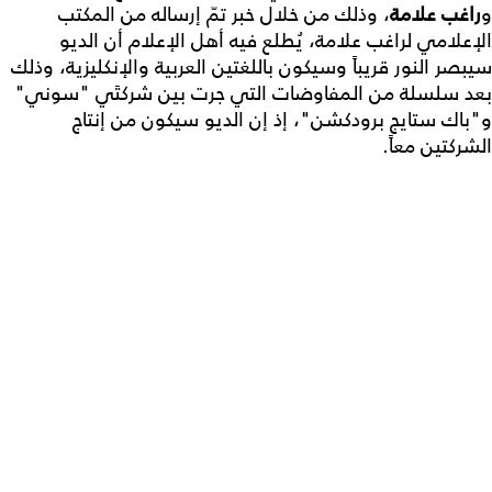
و
راغب علامة
، وذلك من خلال خبر تمّ إرساله من المكتب
الإعلامي لراغب علامة، يُطلع فيه أهل الإعلام أن الديو
سيبصر النور قريباً وسيكون باللغتين العربية والإنكليزية، وذلك
بعد سلسلة من المفاوضات التي جرت بين شركتَي "سوني"
و"باك ستايج برودكشن"، إذ إن الديو سيكون من إنتاج
الشركتين معاً.