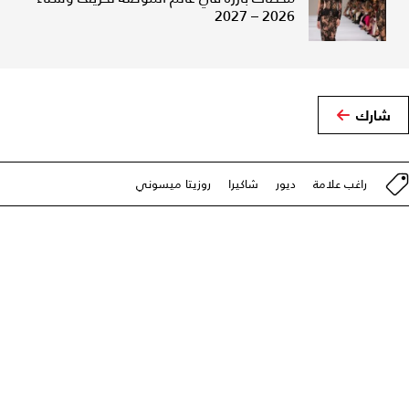
2026 – 2027
شارك
راغب علامة
ديور
شاكيرا
روزيتا ميسوني