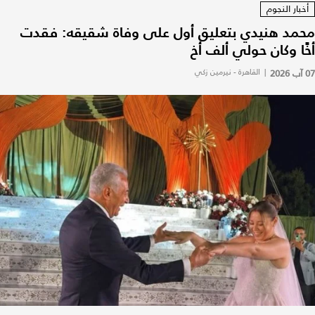
أخبار النجوم
محمد هنيدي بتعليق أول على وفاة شقيقه: فقدت
أخًا وكان حولي ألف أخ
07 آب 2026
|
القاهرة - نيرمين زكي