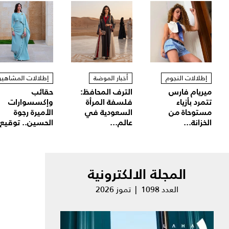
إطلالات النجوم
أخبار الموضة
إطلالات المشاهير
ميريام فارس
الترف المحافظ:
حقائب
تتمرد بأزياء
فلسفة المرأة
وإكسسوارات
مستوحاة من
السعودية في
الأميرة رجوة
الخزانة...
عالم...
الحسين.. توقيع.
المجلة الالكترونية
العدد 1098 | تموز 2026