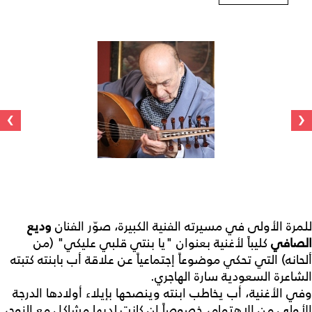
›
‹
للمرة الأولى في مسيرته الفنية الكبيرة، صوّر الفنان
وديع
الصافي
كليباً لأغنية بعنوان "يا بنتي قلبي عليكي" (من
ألحانه) التي تحكي موضوعاً إجتماعياً عن علاقة أب بابنته كتبته
الشاعرة السعودية سارة الهاجري.
وفي الأغنية، أب يخاطب ابنته وينصحها بإيلاء أولادها الدرجة
الأولى من الاهتمام، خصوصاً إن كانت لديها مشاكل مع الزوج،