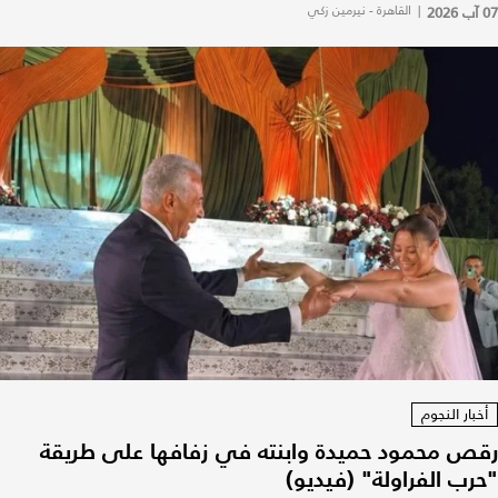
07 آب 2026
|
القاهرة - نيرمين زكي
أخبار النجوم
رقص محمود حميدة وابنته في زفافها على طريقة
"حرب الفراولة" (فيديو)