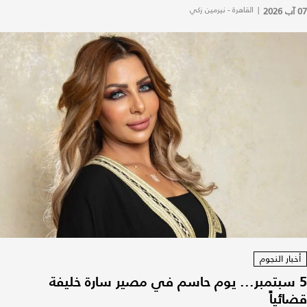
07 آب 2026
|
القاهرة - نيرمين زكي
أخبار النجوم
5 سبتمبر... يوم حاسم في مصير سارة خليفة
قضائياً