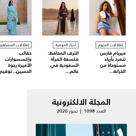
إطلالات النجوم
أخبار الموضة
إطلالات المشاهير
ميريام فارس
الترف المحافظ:
حقائب
تتمرد بأزياء
فلسفة المرأة
وإكسسوارات
مستوحاة من
السعودية في
الأميرة رجوة
الخزانة...
عالم...
الحسين.. توقيع.
المجلة الالكترونية
العدد 1098 | تموز 2026