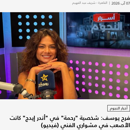
07 آب 2026
|
القاهرة - شريف عبد الفهيم
أخبار النجوم
فرح يوسف: شخصية "رحمة" في "أندر إيدج" كانت
الأصعب في مشواري الفني (فيديو)