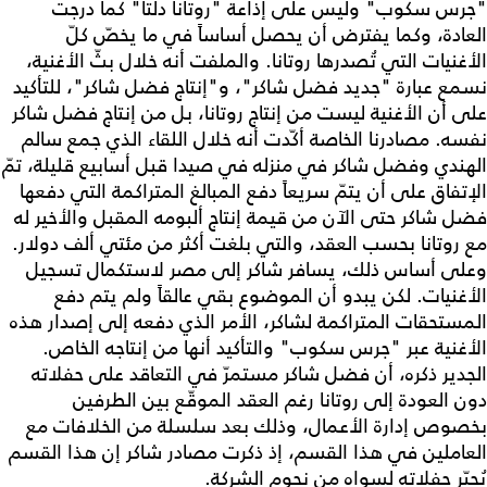
"جرس سكوب" وليس على إذاعة "روتانا دلتا" كما درجت
العادة، وكما يفترض أن يحصل أساساً في ما يخصّ كلّ
الأغنيات التي تُصدرها روتانا. والملفت أنه خلال بثّ الأغنية،
نسمع عبارة "جديد فضل شاكر"، و"إنتاج فضل شاكر"، للتأكيد
على أن الأغنية ليست من إنتاج روتانا، بل من إنتاج فضل شاكر
نفسه. مصادرنا الخاصة أكّدت أنه خلال اللقاء الذي جمع سالم
الهندي وفضل شاكر في منزله في صيدا قبل أسابيع قليلة، تمّ
الإتفاق على أن يتمّ سريعاً دفع المبالغ المتراكمة التي دفعها
فضل شاكر حتى الآن من قيمة إنتاج ألبومه المقبل والأخير له
مع روتانا بحسب العقد، والتي بلغت أكثر من مئتي ألف دولار.
وعلى أساس ذلك، يسافر شاكر إلى مصر لاستكمال تسجيل
الأغنيات. لكن يبدو أن الموضوع بقي عالقاً ولم يتم دفع
المستحقات المتراكمة لشاكر، الأمر الذي دفعه إلى إصدار هذه
الأغنية عبر "جرس سكوب" والتأكيد أنها من إنتاجه الخاص.
الجدير ذكره، أن فضل شاكر مستمرّ في التعاقد على حفلاته
دون العودة إلى روتانا رغم العقد الموقّع بين الطرفين
بخصوص إدارة الأعمال، وذلك بعد سلسلة من الخلافات مع
العاملين في هذا القسم، إذ ذكرت مصادر شاكر إن هذا القسم
يُجيّر حفلاته لسواه من نجوم الشركة.