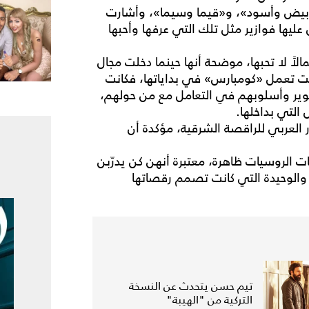
 «أبيض وأسود»، و«قيما وسيما»، وأشارت
ليها فوازير مثل تلك التي عرفها وأحبها
الاً لا تحبها، موضحة أنها حينما دخلت مجال
انت تعمل «كومبارس» في بداياتها، فكانت
صوير وأسلوبهم في التعامل مع من حولهم،
لتي بداخلها.
العربي للراقصة الشرقية، مؤكدة أن
الروسيات ظاهرة، معتبرة أنهن كن يدرّبن
 والوحيدة التي كانت تصمم رقصاتها
تيم حسن يتحدث عن النسخة
التركية من "الهيبة"