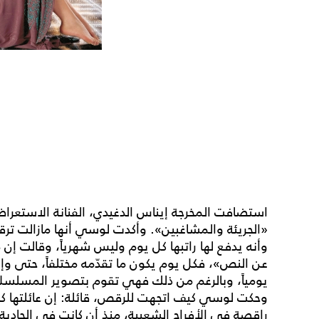
استضافت المخرجة إيناس الدغيدي، الفنانة الاستعرا
«الجريئة والمشاغبين». وأكدت لوسي أنها مازالت ترق
وأنه يدفع لها راتبها كل يوم وليس شهرياً، وقالت إن م
عن النص»، فكل يوم يكون ما تقدّمه مختلفاً، حتى 
يومياً، وبالرغم من ذلك فهي تقوم بتصوير المسلسل
وحكت لوسي كيف اتجهت للرقص، قائلة: إن عائلتها
راقصة في الأفراح الشعبية، منذ أن كانت في الحادي