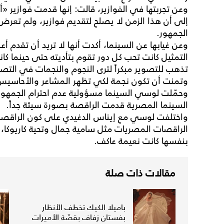
وعن تجربتها في الفوازير، قالت: إنها قدمت فوازير
إلى أن هذا الزمن لا يصلح لتقديم فوازير، ولم تعرض ع
الجمهور.
وعن غيابها عن السينما، أكدت أنها لا تريد أن تقدم أعم
التمثيل كانت تحب كل دور تقوم بتأديته حتى حينما ك
تذهب للتصوير مبكراً لترى النجوم والنجمات في الت
وتمنت أن تكون نجمة لكي تظهر المشاعر والأحاسيس ا
وحمّلت لوسي السينما مسؤولية عدم احترام الجمهور 
السينما المصرية قدمت الراقصة بصورة سيئة جداً.
واختلفت لوسي مع إيناس الدغيدي على كون الراقصات 
الراقصات المصريات مثل سامية جمال وتحية كاريوكا،
بنفسها كانت نعيمة عاكف.
مقالات ذات صلة
باميلا الكيك تخطف الأنظار
بفستان زفاف بقصّة الأميرات