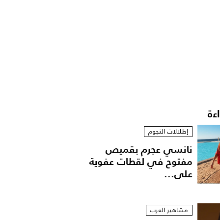
اءة
إطلالات النجوم
نانسي عجرم بقميص
مفتوح في لقطات عفوية
على...
مشاهير العرب