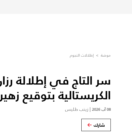
موضة
>
إطلالات النجوم
سر التاج في إطلالة رزا
الكريستالية بتوقيع زهير 
|
زينب طليس
08 آب 2026
شارك