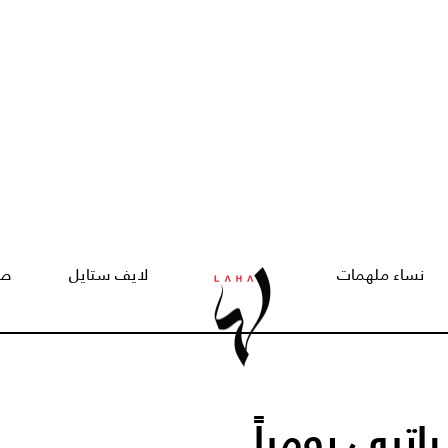
نساء ملهمات
لايف ستايل
صح
تبي يومياً