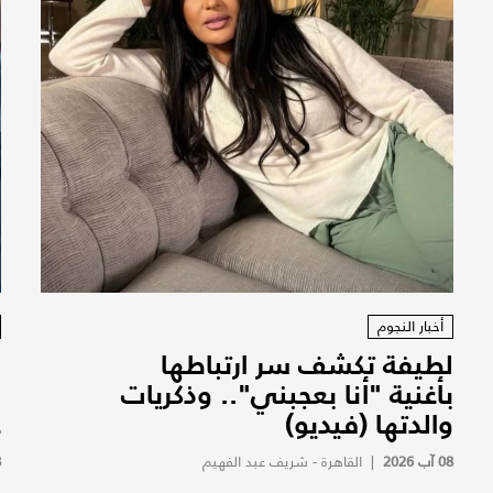
أخبار النجوم
لطيفة تكشف سر ارتباطها
ز
بأغنية "أنا بعجبني".. وذكريات
ب
والدتها (فيديو)
ع
08 آب 2026
|
القاهرة - شريف عبد الفهيم
8