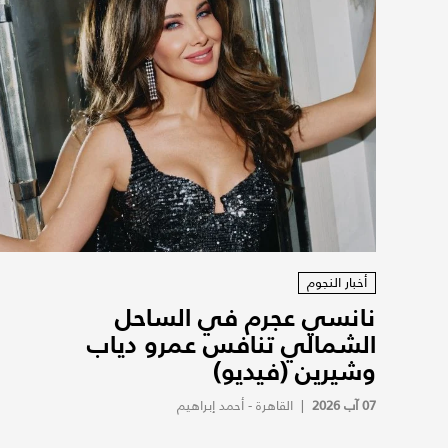
أخبار النجوم
نانسي عجرم في الساحل
الشمالي تنافس عمرو دياب
وشيرين (فيديو)
07 آب 2026
|
القاهرة - أحمد إبراهيم