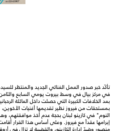
تأكّد خبر صدور العمل الغنائي الجديد والمنتظر للسيد
في مركز بيال في وسط بيروت يومي السابع والثامن 
بعد الخلافات الكبيرة التي حصلت داخل العائلة الرحبان
بمستحقات من فيروز نظير تقديمها أغنيات الأخوين، 
النوم" في كازينو لبنان بحجة عدم أخذ موافقتهم، وهو ال
إبرامها عقداً مع فيروز. وعلى أساس هذا القرار أقام
منصور وضدّ إدارة الكازينو، والقضية لا تزال في أروقة