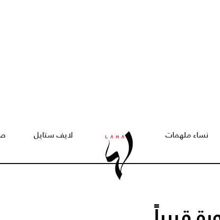
نساء ملهمات
لايف ستايل
صح
 قريباً