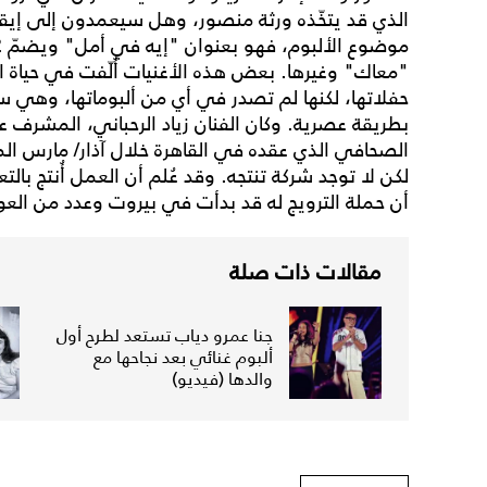
الذي قد يتخّذه ورثة منصور، وهل سيعمدون إلى إيقاف
"معاك" وغيرها. بعض هذه الأغنيات أُلّفت في حياة ا
حفلاتها، لكنها لم تصدر في أي من ألبوماتها، وهي س
بطريقة عصرية. وكان الفنان زياد الرحباني، المشرف عل
الصحافي الذي عقده في القاهرة خلال آذار/ مارس الما
لكن لا توجد شركة تنتجه. وقد عُلم أن العمل أُنتج با
أن حملة الترويج له قد بدأت في بيروت وعدد من العو
مقالات ذات صلة
جنا عمرو دياب تستعد لطرح أول
ألبوم غنائي بعد نجاحها مع
والدها (فيديو)