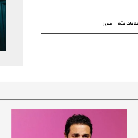
افات فنّية
فيروز