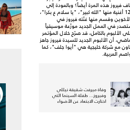
 فيروز هذه المرة أيضاً؟ وبالعودة إلى
موضوع الألبوم، فهو بعنوان "إيه في أمل" ويضمّ 12 أغنية منها "الله كبير"، "يا سلام ع بكرا"،
لأخوين وقسم منها غنّته فيروز في
تصدر في العمل الجديد موزّعة موسيقياً
ى الألبوم بالكامل، قد صرّح خلال المؤتمر
ضي، أن الألبوم الجديد للسيدة فيروز جاهز
لتعاون مع شركة خليجية هي "أيوا جلف"، كما
اصم العربية.
وفاة ميرفت شقيقة نيللي
وفيروز... طفلة السينما التي
اختارت الابتعاد عن الأضواء