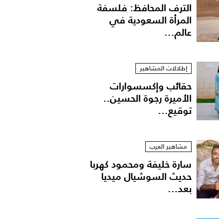
الترف المحافظ: فلسفة
المرأة السعودية في
عالم...
إطلالات المشاهير
حقائب وإكسسوارات
الأميرة رجوة الحسين..
توقيع...
مشاهير العرب
سارة خليفة ومحمود كهربا
حديث السوشيال ميديا
بعد...