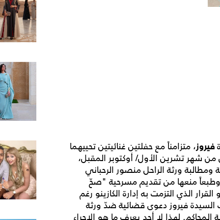
ة
فيروز
، متزامناً مع حفلتين غنائيتين تحييهما
من شهر تشرين الأول/ أوكتوبر المقبل،
ية ومطالبة ورثة الراحل منصور الرحباني
وطبعاً منعها من تقديم مسرحية "صحّ
قرار الذي التزمت به إدارة الكازينو رغم
ت السيدة فيروز دعوى قضائية ضدّ ورثة
 المحاكم. لهذا لا أحد يعرف ما هو الإجراء