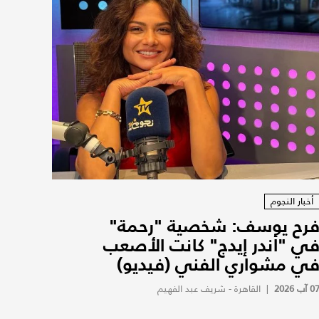
أخبار النجوم
رح يوسف: شخصية "رحمة"
ي "أندر إيدج" كانت الأصعب
ي مشواري الفني (فيديو)
0 آب 2026
|
القاهرة - شريف عبد الفهيم