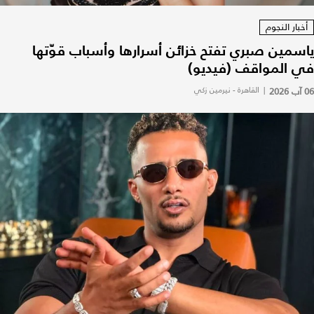
أخبار النجوم
ياسمين صبري تفتح خزائن أسرارها وأسباب قوّتها
في المواقف (فيديو)
06 آب 2026
|
القاهرة - نيرمين زكي