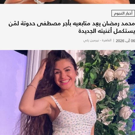
أخبار النجوم
محمد رمضان يعِد متابعيه بأجر مصطفى حدوتة لمَن
يستكمل أغنيته الجديدة
06 آب 2026
|
القاهرة - نيرمين زكي