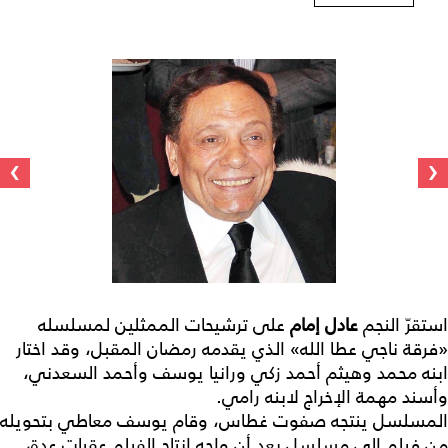
›
‹
استقرّ النجم
عادل إمام
على ترشيحات الممثلين لمسلسله
«فرقة ناجي عطا الله» الذي يقدمه رمضان المقبل، وقد اختار
ابنه محمد وهيثم أحمد زكي ورانيا يوسف وأحمد السعدني،
وأسند مهمة الإخراج لابنه رامي.
المسلسل ينتجه صفوت غطاس، وقام يوسف معاطي بتحويله
من فيلم إلى مسلسل بعد أن واجه إنتاج الفيلم عقبات عدة،