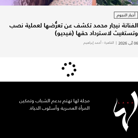
أخبار النجوم
الفنانة نيجار محمد تكشف عن تعرُّضها لعملية نصب
وتستغيث لاسترداد حقها (فيديو)
06 آب 2026
|
القاهرة - أحمد إبراهيم
مجلة لها تهتم بدعم الشباب وتمكين
المرأة العصرية وأسلوب الحياة.