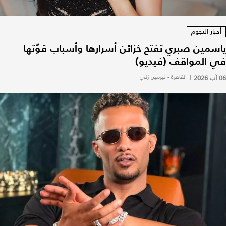
أخبار النجوم
ياسمين صبري تفتح خزائن أسرارها وأسباب قوّتها
في المواقف (فيديو)
06 آب 2026
|
القاهرة - نيرمين زكي