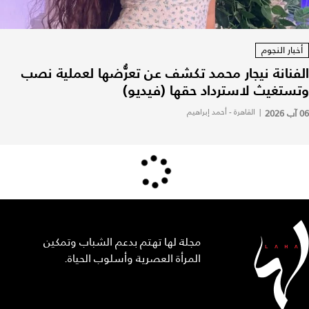
أخبار النجوم
الفنانة نيجار محمد تكشف عن تعرُّضها لعملية نصب
وتستغيث لاسترداد حقها (فيديو)
06 آب 2026
|
القاهرة - أحمد إبراهيم
مجلة لها تهتم بدعم الشباب وتمكين
المرأة العصرية وأسلوب الحياة.