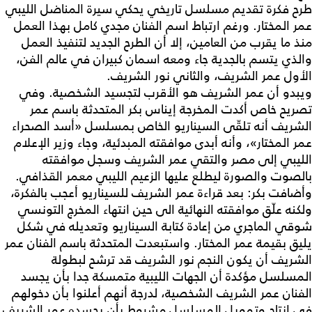
طرح فكرة تقديم مسلسل تاريخي يحكي سيرة المناضل الليبي
عمر المختار. ورغم ارتباط اسم الفنان مجدي كامل بهذا العمل
منذ ما يقرب من العامين، إلا أن الطرح الجديد لتنفيذ العمل
والذي يتسم بالجدية جاء ومعه اسمان كبيران في عالم الفن،
الأول عمر الشريف، والثاني نور الشريف.
ويبدو أن عمر الشريف هو الأقرب لتجسيد الشخصية. وفي
تصريح خاص أكدت المخرجة إيناس بكر المتحدثة باسم عمر
الشريف أنه تلقّى السيناريو الخاص بمسلسل «أسد الصحراء
عمر المختار»، وأنه أبدى موافقته المبدئية، وجاء وزير الإعلام
الليبي إلى مصر والتقي عمر الشريف وسجل موافقته
بالصوت والصورة ليطلع عليها الزعيم الليبي معمر القذافي.
وأضافت بكر: بعد قراءة عمر الشريف للسيناريو أعجب بالفكرة،
ولكنه علّق موافقته النهائية الى حين انتهاء المخرج التونسي
شوقي الماجري من إعادة كتابة السيناريو وتعديله في شكل
يليق بقيمة عمر المختار. واستبعدت المتحدثة باسم الفنان عمر
الشريف أن يكون النجم نور الشريف قد ترشح لبطولة
المسلسل مؤكدة أن الجهات الليبية متمسكة جدا بأن يجسد
الفنان عمر الشريف الشخصية، لدرجة أنهم أعلنوا بأن دخولهم
في إنتاج وتمويل المسلسل مشروط بأن يجسده عمر الشريف