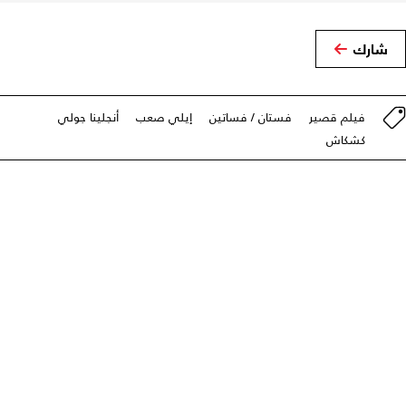
شارك
فيلم قصير
فستان / فساتين
إيلي صعب
أنجلينا جولي
كشكاش