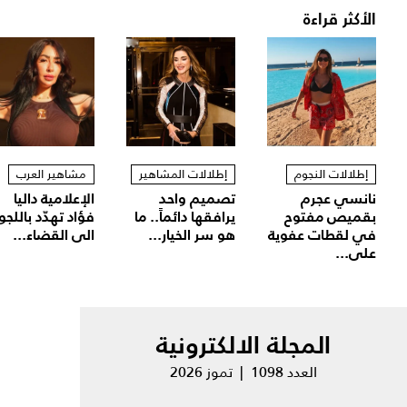
الأكثر قراءة
إطلالات النجوم
إطلالات المشاهير
مشاهير العرب
نانسي عجرم
تصميم واحد
الإعلامية داليا
بقميص مفتوح
يرافقها دائماً.. ما
فؤاد تهدّد باللجو
في لقطات عفوية
هو سر الخيار...
الى القضاء...
على...
المجلة الالكترونية
العدد 1098 | تموز 2026