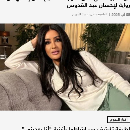
رواية لإحسان عبد القدوس
08 آب 2026
|
القاهرة - شريف عبد الفهيم
أخبار النجوم
لطيفة تكشف سر ارتباطها بأغنية "أنا بعجبني"..