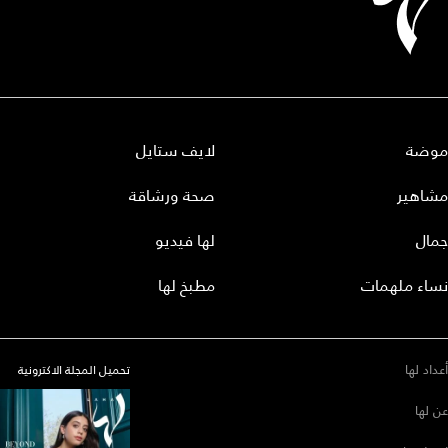
موضة
لايف ستايل
مشاهير
صحة ورشاقة
جمال
لها فيديو
نساء ملهمات
مطبخ لها
أعداد لها
تحميل المجلة الاكترونية
عن لها