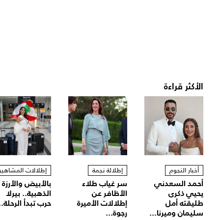
الأكثر قراءة
أخبار النجوم
إطلالة نجمة
إطلالات المشاهير
أحمد السعدني
سر غياب طلاء
بالأبيض والأرزة
يحيي ذكرى
الأظافر عن
الذهبية.. بيرلا
طليقته أمل
إطلالات الأميرة
حرب تبدأ الرحلة..
سليمان وميرنا...
رجوة...