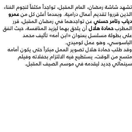
تشهد شاشة رمضان، العام المقبل، تواجداً مكثفاً لنجوم الغناء
الذين قرروا تقديم أعمال درامية. وبعدما أعلن كل من
عمرو
دياب
و
تامر حسني
عن تواجدهما في رمضان المقبل، قرر
المطرب
حمادة هلال
أن يلحق بهما ليزيد المنافسة، حيث اتفق
على بطولة مسلسل بعنوان «ابن أمه» تأليف محمد
الباسوسي، وهو عمل كوميدي.
وقد طلب حمادة هلال تصوير العمل مبكراً حتى يكون أمامه
متسع من الوقت، يستطيع فيه الالتزام بحفلاته وفيلم
سينمائي جديد ليقدمه في موسم الصيف المقبل.