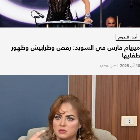
أخبار النجوم
ميريام فارس في السويد: رقص وطرابيش وظهور
طفليها
10 آب 2026
|
فرح جهمي