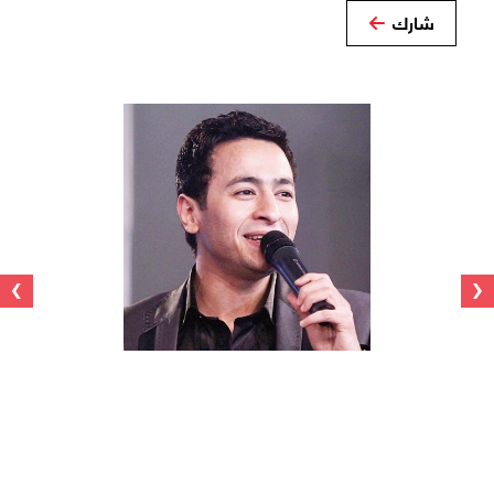
شارك
›
‹