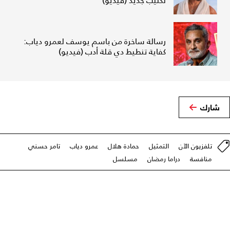
لكليب جديد (فيديو)
رسالة ساخرة من باسم يوسف لعمرو دياب:
كفاية تنطيط دي قلة أدب (فيديو)
شارك
تلفزيون الآن
التمثيل
حمادة هلال
عمرو دياب
تامر حسني
منافسة
دراما رمضان
مسلسل