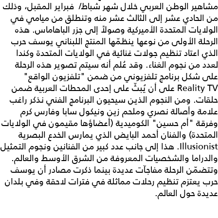
مشاهير الوطن العربي خلال شهر شباط/ فبراير المقبل، وذلك
من الحادي عشر إلى الثالث عشر منه وتنطلق من ميامي في
الولايات المتحدة الأميركية وصولاً إلى جزر الباهاماس. هذه
الرحلة الأولى من نوعها ينظمّها المنتج اللبناني يوسف حرب
الذي اعتاد تنظيم جولات غنائية في الولايات المتحدة وكندا
لعدد من نجوم الغناء. وقد عُلم أنه سيتم تصوير هذه الرحلة
على شكل برنامج تلفزيوني من ضمن "تلفزيون الواقع"
Reality TV على أن يُبثّ على إحدى المحطات العربية ضمن
حلقات. ومن النجوم الذين سيحيون البرنامج الفني نذكر راغب
علامة وأصالة نصري وملحم زين ونيكول سابا وفارس كرم
وفرقة "أم حسين" الكوميدية (أعضاؤها مقيمون في الولايات
المتحدة) والفنان أحمد البايض الذي يمارس الخدع البصرية
Illusionist. هذا إلى جانب عدد كبير من الفنانين ونجوم التمثيل
والدراما والشخصيات المعروفة من الشرق الأوسط والعالم.
وتتضمّن الرحلة مفاجآت عديدة بينما ذكرت مصادر أن يوسف
حرب يعتزم تنظيم رحلات مماثلة في فترات لاحقة وفي بلدان
عديدة حول العالم.