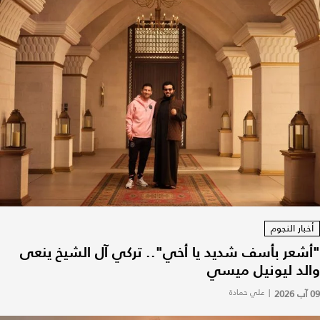
أخبار النجوم
"أشعر بأسف شديد يا أخي".. تركي آل الشيخ ينعى
والد ليونيل ميسي
09 آب 2026
|
علي حمادة