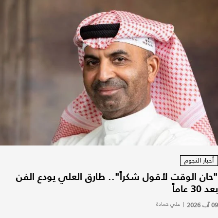
أخبار النجوم
"حان الوقت لأقول شكراً".. طارق العلي يودع الفن
بعد 30 عاماً
09 آب 2026
|
علي حمادة