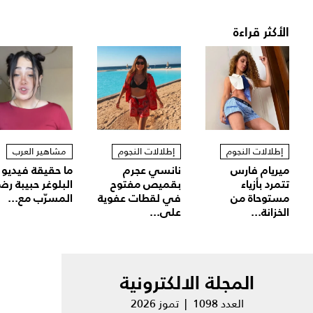
الأكثر قراءة
إطلالات النجوم
إطلالات النجوم
مشاهير العرب
ميريام فارس
نانسي عجرم
ما حقيقة فيديو
تتمرد بأزياء
بقميص مفتوح
البلوغر حبيبة رض
مستوحاة من
في لقطات عفوية
المسرّب مع...
الخزانة...
على...
المجلة الالكترونية
العدد 1098 | تموز 2026