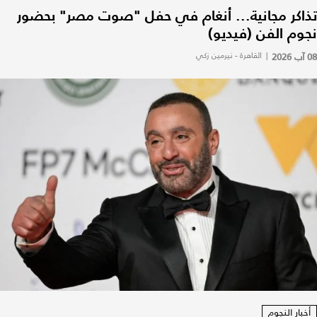
تذاكر مجانية... أنغام في حفل "صوت مصر" بحضور
نجوم الفن (فيديو)
08 آب 2026
|
القاهرة - نيرمين زكي
أخبار النجوم