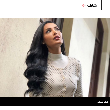
شارك
قمر خلف