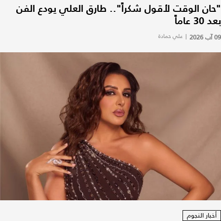
"حان الوقت لأقول شكراً".. طارق العلي يودع الفن
بعد 30 عاماً
09 آب 2026
|
علي حمادة
أخبار النجوم