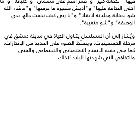
فيها: "نحفانة كتير" و"قمر اسم على مسمى" و"حليانة" و"ما
أحلى النحافه عليها" و"أديش متغيرة ما عرفتها" و"ماشاء الله
شو نحفانة وحليانة لابقلا" و"يا ربي كيف نحفت حالها بدي
الوصفة" و"شو متغيرة".
ويُشار إلى أن المسلسل يتناول الحياة في مدينة دمشق في
مرحلة الخمسينيات، ويسلّط الضوء على العديد من الإنجازات،
كما على حقبة الانفتاح الاقتصادي والاجتماعي والفني
والثقافي التي شهدتها البلاد آنذاك.