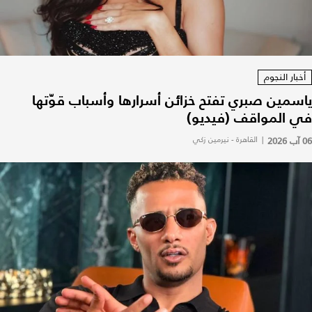
أخبار النجوم
ياسمين صبري تفتح خزائن أسرارها وأسباب قوّتها
في المواقف (فيديو)
06 آب 2026
|
القاهرة - نيرمين زكي