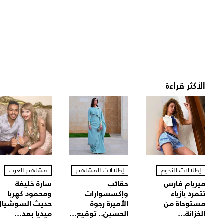
الأكثر قراءة
إطلالات النجوم
إطلالات المشاهير
مشاهير العرب
ميريام فارس
حقائب
سارة خليفة
تتمرد بأزياء
وإكسسوارات
ومحمود كهربا
مستوحاة من
الأميرة رجوة
حديث السوشيال
الخزانة...
الحسين.. توقيع...
ميديا بعد...