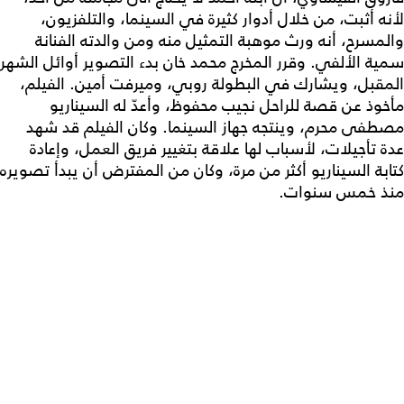
لأنه أثبت، من خلال أدوار كثيرة في السينما، والتلفزيون،
والمسرح، أنه ورث موهبة التمثيل منه ومن والدته الفنانة
سمية الألفي. وقرر المخرج محمد خان بدء التصوير أوائل الشهر
المقبل، ويشارك في البطولة روبي، وميرفت أمين. الفيلم،
مأخوذ عن قصة للراحل نجيب محفوظ، وأعدّ له السيناريو
مصطفى محرم، وينتجه جهاز السينما. وكان الفيلم قد شهد
عدة تأجيلات، لأسباب لها علاقة بتغيير فريق العمل، وإعادة
كتابة السيناريو أكثر من مرة، وكان من المفترض أن يبدأ تصويره
منذ خمس سنوات.