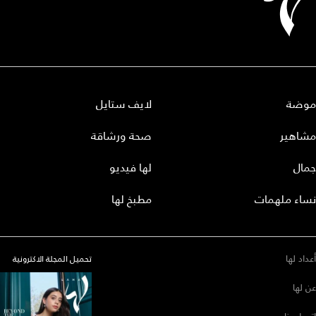
موضة
لايف ستايل
مشاهير
صحة ورشاقة
جمال
لها فيديو
نساء ملهمات
مطبخ لها
أعداد لها
تحميل المجلة الاكترونية
عن لها