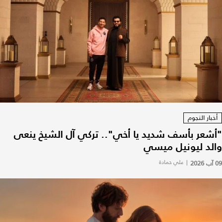
أخبار النجوم
"أشعر بأسف شديد يا أخي".. تركي آل الشيخ ينعى
والد ليونيل ميسي
09 آب 2026
|
علي حمادة