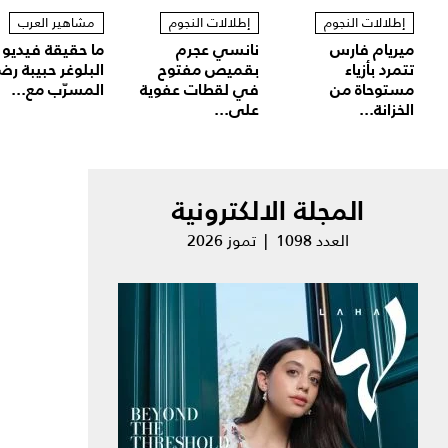
إطلالات النجوم
إطلالات النجوم
مشاهير العرب
ميريام فارس
نانسي عجرم
ما حقيقة فيديو
تتمرد بأزياء
بقميص مفتوح
البلوغر حبيبة رض
مستوحاة من
في لقطات عفوية
المسرّب مع...
الخزانة...
على...
المجلة الالكترونية
العدد 1098 | تموز 2026