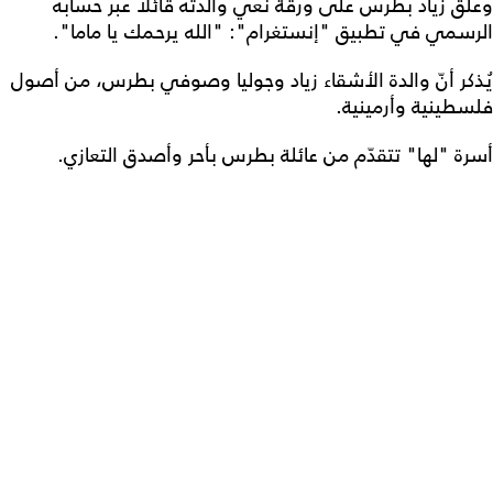
وعلّق زياد بطرس على ورقة نعي والدته قائلاً عبر حسابه
الرسمي في تطبيق "إنستغرام": "الله يرحمك يا ماما".
يُذكر أنّ والدة الأشقاء زياد وجوليا وصوفي بطرس، من أصول
فلسطينية وأرمينية.
أسرة "لها" تتقدّم من عائلة بطرس بأحر وأصدق التعازي.