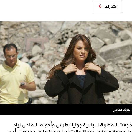
شارك
جوليا بطرس
فُجعت المطربة اللبنانية جوليا بطرس وأخواها الملحن زياد
والمخرجة صوفي بوفاة والدتهم السيدة ماري مومجيان أمس