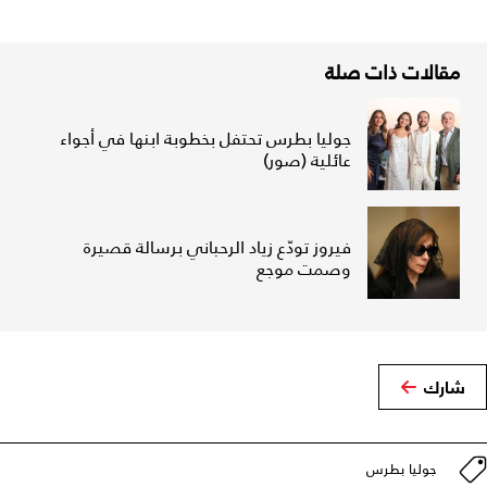
مقالات ذات صلة
جوليا بطرس تحتفل بخطوبة ابنها في أجواء
عائلية (صور)
فيروز تودّع زياد الرحباني برسالة قصيرة
وصمت موجع
شارك
جوليا بطرس