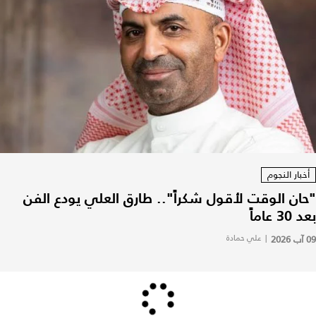
أخبار النجوم
"حان الوقت لأقول شكراً".. طارق العلي يودع الفن
بعد 30 عاماً
09 آب 2026
|
علي حمادة