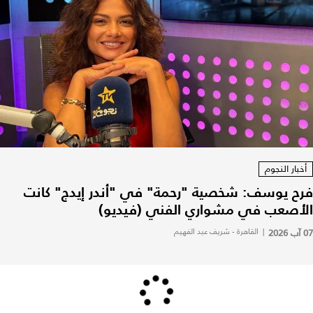
أخبار النجوم
فرح يوسف: شخصية "رحمة" في "أندر إيدج" كانت
الأصعب في مشواري الفني (فيديو)
07 آب 2026
|
القاهرة - شريف عبد الفهيم