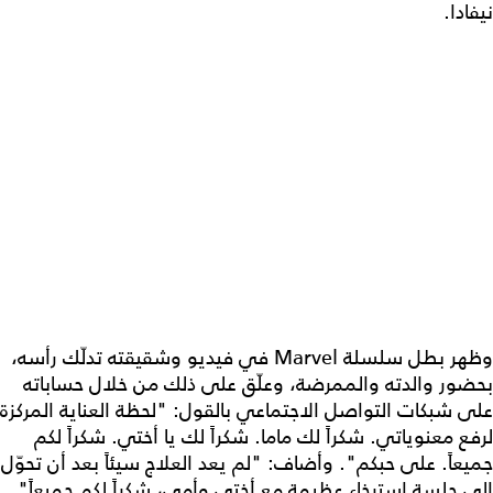
نيفادا.
وظهر بطل سلسلة Marvel في فيديو وشقيقته تدلّك رأسه،
بحضور والدته والممرضة، وعلّق على ذلك من خلال حساباته
على شبكات التواصل الاجتماعي بالقول: "لحظة العناية المركزة
لرفع معنوياتي. شكراً لك ماما. شكراً لك يا أختي. شكراً لكم
جميعاً. على حبكم". وأضاف: "لم يعد العلاج سيئاً بعد أن تحوّل
الى جلسة استرخاء عظيمة مع أختي وأمي، شكراً لكم جميعاً".