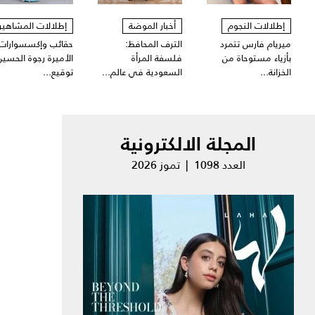
إطلالات النجوم
أخبار الموضة
إطلالات المشاهير
ميريام فارس تتمرد
الترف المحافظ:
حقائب وإكسسوارات
بأزياء مستوحاة من
فلسفة المرأة
الأميرة رجوة الحسين
الخزانة...
السعودية في عالم...
توقيع...
المجلة الالكترونية
العدد 1098 | تموز 2026