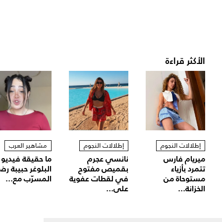
الأكثر قراءة
إطلالات النجوم
إطلالات النجوم
مشاهير العرب
ميريام فارس
نانسي عجرم
ما حقيقة فيديو
تتمرد بأزياء
بقميص مفتوح
البلوغر حبيبة رض
مستوحاة من
في لقطات عفوية
المسرّب مع...
الخزانة...
على...