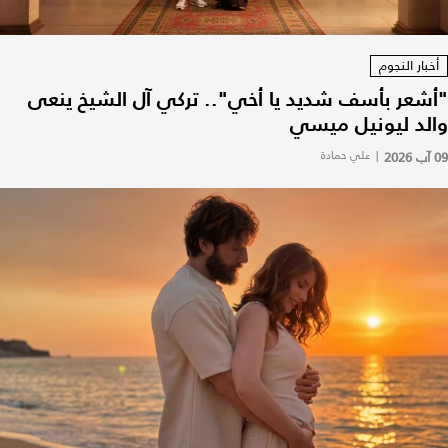
أخبار النجوم
"أشعر بأسف شديد يا أخي".. تركي آل الشيخ ينعى
والد ليونيل ميسي
09 آب 2026
|
علي حمادة