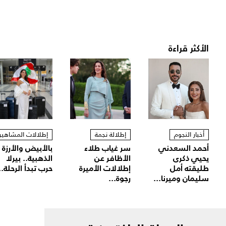
الأكثر قراءة
أخبار النجوم
إطلالة نجمة
إطلالات المشاهير
أحمد السعدني
سر غياب طلاء
بالأبيض والأرزة
يحيي ذكرى
الأظافر عن
الذهبية.. بيرلا
طليقته أمل
إطلالات الأميرة
حرب تبدأ الرحلة..
سليمان وميرنا...
رجوة...