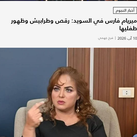
أخبار النجوم
ميريام فارس في السويد: رقص وطرابيش وظهور
طفليها
10 آب 2026
|
فرح جهمي