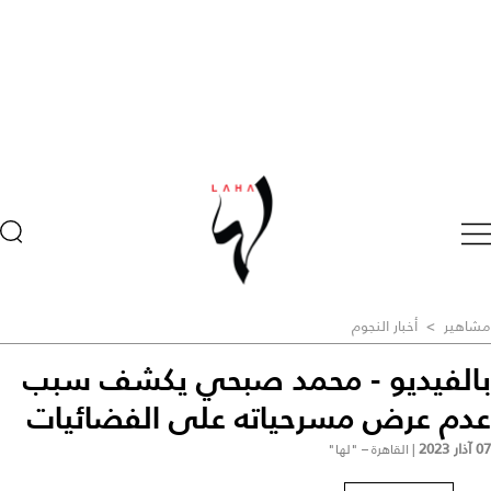
مشاهير
>
أخبار النجوم
بالفيديو - محمد صبحي يكشف سبب
عدم عرض مسرحياته على الفضائيات
07 آذار 2023
|
القاهرة – "لها"