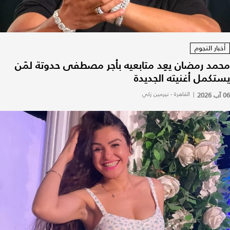
أخبار النجوم
محمد رمضان يعِد متابعيه بأجر مصطفى حدوتة لمَن
يستكمل أغنيته الجديدة
06 آب 2026
|
القاهرة - نيرمين زكي