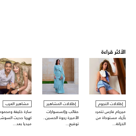
الأكثر قراءة
إطلالات النجوم
إطلالات المشاهير
مشاهير العرب
ميريام فارس تتمرد
حقائب وإكسسوارات
سارة خليفة ومحمود
بأزياء مستوحاة من
الأميرة رجوة الحسين..
كهربا حديث السوشي
الخزانة...
توقيع...
ميديا بعد...