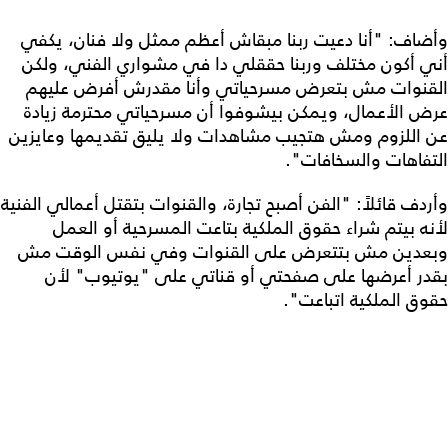
وأضاف: "أنا دعيت ربنا مبقاش أعظم ممثل ولا فنان، يكفي
أني أكون مختلف وربنا حققلي دا في مشواري الفني، ولكن
القنوات مش بتعرض مسرحياتي وأنا مقدرش أفرض عليهم
عرض الأعمال، ويمكن بيشوفوا أن مسرحياتي محترمة زيادة
عن اللزوم ومش هتجيب مشاهدات ولا يليق تقديمها وعايزين
التفاهات والسخافات".
وأردف قائلاً: "الفن أصبح تجارة، والقنوات بتقتل أعمالي الفنية
لأنه بيتم شراء حقوق الملكية بتاعت المسرحية أو العمل
وبعدين مش بتتعرض على القنوات وفي نفس الوقت مش
بقدر أعرضها على صفحتي أو قناتي على "يوتيوب" لأن
حقوق الملكية اتباعت".