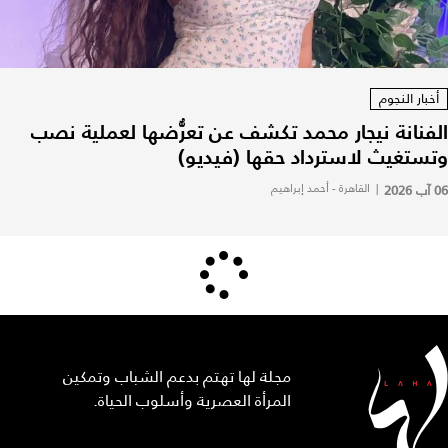
أخبار النجوم
الفنانة نيجار محمد تكشف عن تعرُّضها لعملية نصب
وتستغيث لاسترداد حقها (فيديو)
06 آب 2026
|
القاهرة - أحمد إبراهيم
مجلة لها تهتم بدعم الشباب وتمكين
المرأة العصرية وأسلوب الحياة.