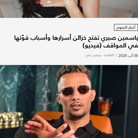
أخبار النجوم
ياسمين صبري تفتح خزائن أسرارها وأسباب قوّتها
في المواقف (فيديو)
06 آب 2026
|
القاهرة - نيرمين زكي