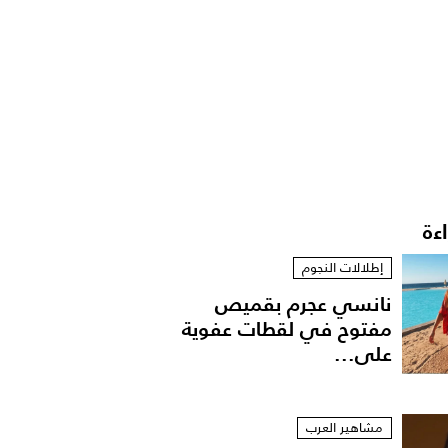
اءة
إطلالات النجوم
نانسي عجرم بقميص
مفتوح في لقطات عفوية
على...
مشاهير العرب