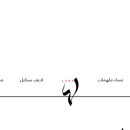
نساء ملهمات
لايف ستايل
صح
ب