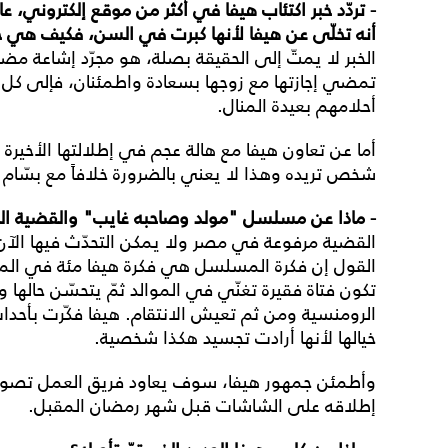
- تردّد خبر اكتئاب هيفا في أكثر من موقع إلكتروني، ع
أنه تخلّى عن هيفا لأنها كبرت في السن، فكيف هي حا
الخبر لا يمتّ إلى الحقيقة بصلة، هو مجرّد إشاعة م
تمضي إجازتها مع زوجها بسعادة واطمئنان، فإلى كل م
أحلامهم بعيدة المنال.
أما عن تعاون هيفا مع هالة عجم في إطلالتها الأخيرة 
شخص تريده وهذا لا يعني بالضرورة خلافاً مع بسّام ف
- ماذا عن مسلسل "مولد وصاحبه غايب" والقضية ال
القضية مرفوعة في مصر ولا يمكن التحدّث فيها الآن 
القول إن فكرة المسلسل هي فكرة هيفا مئة في الم
تكون فتاة فقيرة تغنّي في الموالد ثمّ يتحسّن حالها
الرومنسية ومن ثم تعيش الانتقام. هيفا فكّرت بأحد
خيالها لأنها أرادت تجسيد هكذا شخصية.
وأطمئن جمهور هيفا، سوف يعاود فريق العمل تصوير ا
إطلاقه على الشاشات قبل شهر رمضان المقبل.