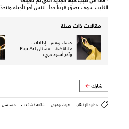
- ماذا عن كليب هيفا الجديد الذي تمّ تأجيله؟
الكليب سوف يصوّر قريباً جداً. لننس أمر تأجيله ونتحدّ
مقالات ذات صلة
هيفاء وهبي بإطلالات
متناقضة... فستان Pop Art
وآخر أسود جريء
شارك
محاربة الإكتئاب
هيفاء وهبي
شائعة / شائعات
مسلسل