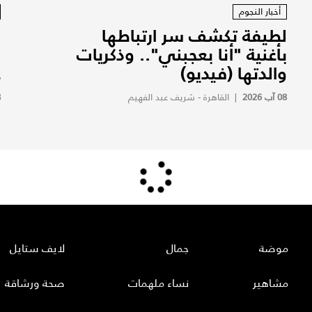
أخبار النجوم
لطيفة تكشف سر ارتباطها
ز
بأغنية "أنا بعجبني".. وذكريات
ب
والدتها (فيديو)
ع
08 آب 2026
|
القاهرة - شريف عبد الفهيم
8
موضة
جمال
لايف ستايل
مشاهير
نساء ملهمات
صحة ورشاقة