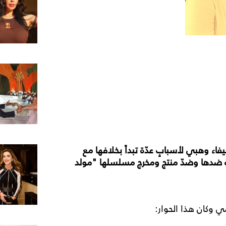
فاء وهبي لأسبابٍ عدّة تبداً بخلافها مع
عة ضدها وضدّ منتج ومخرج مسلسلها "مولد
ي وكان هذا الحوار: