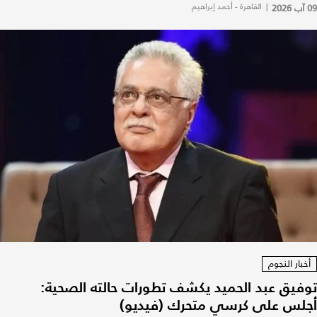
09 آب 2026
|
القاهرة - أحمد إبراهيم
أخبار النجوم
توفيق عبد الحميد يكشف تطورات حالته الصحية:
أجلس على كرسي متحرك (فيديو)