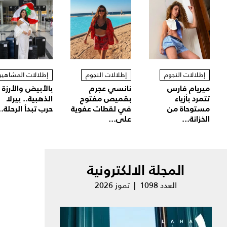
إطلالات النجوم
إطلالات النجوم
إطلالات المشاهير
ميريام فارس
نانسي عجرم
بالأبيض والأرزة
تتمرد بأزياء
بقميص مفتوح
الذهبية.. بيرلا
مستوحاة من
في لقطات عفوية
حرب تبدأ الرحلة..
الخزانة...
على...
المجلة الالكترونية
العدد 1098 | تموز 2026