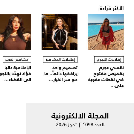
الأكثر قراءة
إطلالات النجوم
إطلالات المشاهير
مشاهير العرب
نانسي عجرم
تصميم واحد
الإعلامية داليا
بقميص مفتوح
يرافقها دائماً.. ما
فؤاد تهدّد باللجو
في لقطات عفوية
هو سر الخيار...
الى القضاء...
على...
المجلة الالكترونية
العدد 1098 | تموز 2026