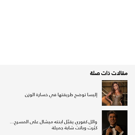
مقالات ذات صلة
إليسا توضح طريقتها في خسارة الوزن
وائل كفوري يقبّل ابنته ميشال على المسرح...
كبُرت وباتت شابة جميلة