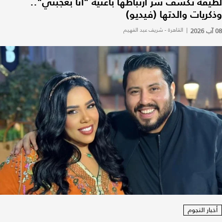
لطيفة تكشف سر ارتباطها بأغنية "أنا بعجبني"..
وذكريات والدتها (فيديو)
08 آب 2026
|
القاهرة - شريف عبد الفهيم
أخبار النجوم