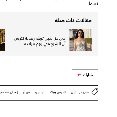
تماماً.
مقالات ذات صلة
مي عز الدين توجّه رسالة لتركي
آل الشيخ في يوم ميلاده
شارك
مي عز الدين
الفيس بوك
الجمهور
تويتر
إنتحال شخصي