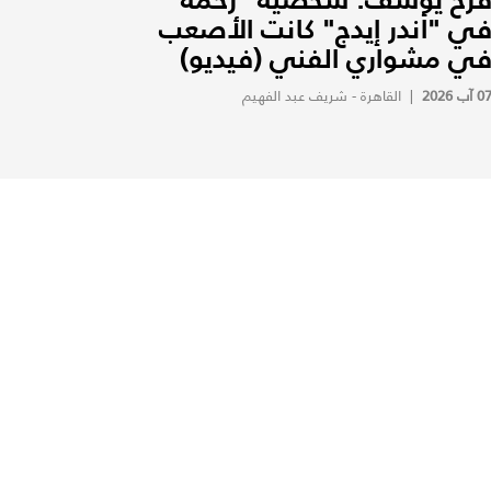
ي "أندر إيدج" كانت الأصعب
ي مشواري الفني (فيديو)
0 آب 2026
|
القاهرة - شريف عبد الفهيم