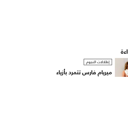
اءة
إطلالات النجوم
ميريام فارس تتمرد بأزياء
مستوحاة من الخزانة...
أخبار الموضة
الترف المحافظ: فلسفة
المرأة السعودية في