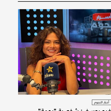
أخبار النجوم
رح يوسف: شخصية "رحمة"