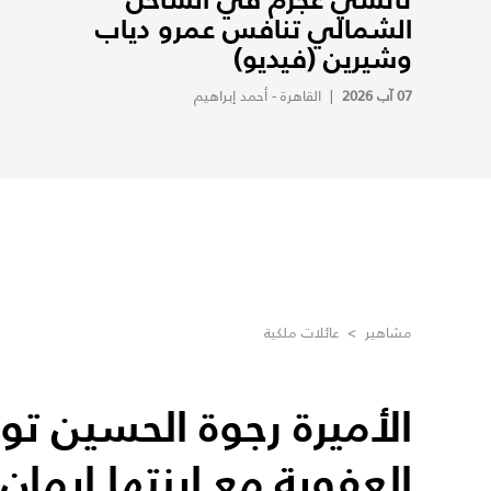
الشمالي تنافس عمرو دياب
وشيرين (فيديو)
07 آب 2026
|
القاهرة - أحمد إبراهيم
مشاهير
>
عائلات ملكية
الأميرة رجوة الحسين تو
العفوية مع ابنتها إيمان