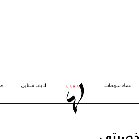
نساء ملهمات
لايف ستايل
صح
شخصيتي