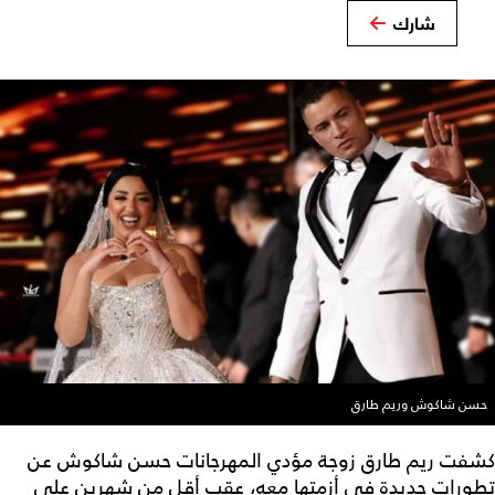
شارك
حسن شاكوش وريم طارق
كشفت ريم طارق زوجة مؤدي المهرجانات حسن شاكوش عن
تطورات جديدة في أزمتها معه، عقب أقل من شهرين على