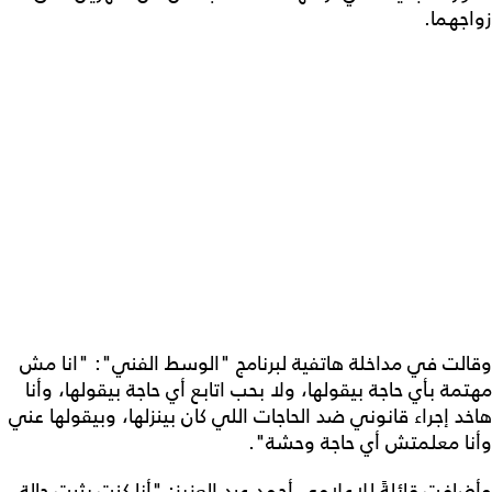
زواجهما.
وقالت في مداخلة هاتفية لبرنامج "الوسط الفني": "انا مش
مهتمة بأي حاجة بيقولها، ولا بحب اتابع أي حاجة بيقولها، وأنا
هاخد إجراء قانوني ضد الحاجات اللي كان بينزلها، وبيقولها عني
وأنا معلمتش أي حاجة وحشة".
وأضافت قائلةً للإعلامي أحمد عبد العزيز: "أنا كنت بثبت حالة