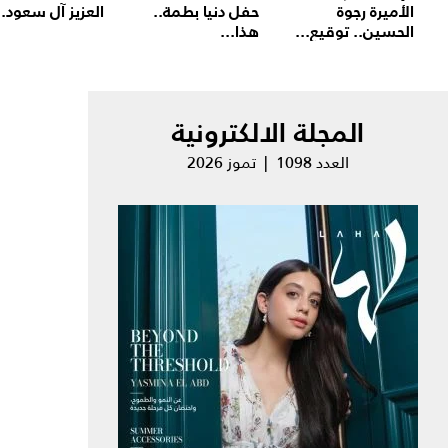
الأميرة رجوة
حفل دنيا بطمة..
العزيز آل سعود..
الحسين.. توقيع...
هذا...
المجلة الالكترونية
العدد 1098 | تموز 2026