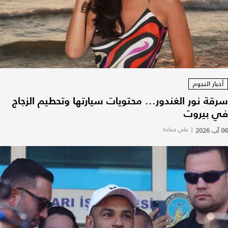
أخبار النجوم
سرقة نور الغندور... محتويات سيارتها وتحطيم الزجاج
في بيروت
06 آب 2026
|
علي حمادة