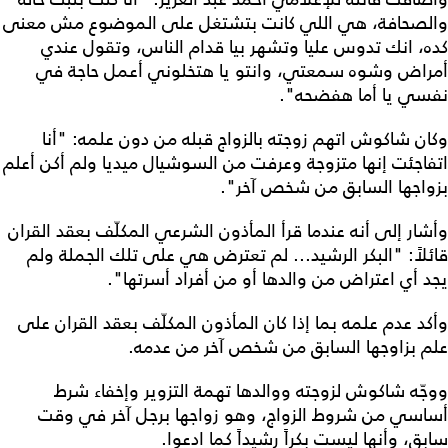
والصحافة، هي اللي كانت بتشتغل على الموضوع مش معنى
كده، انك تدوس عليا وتشهر بيا قدام الناس، وتقول عندي
أمراض وشوه سمعتي، وانتو يا هتخلوني أعمل حاجة في
نفسي يا أما هفضحه".
وكان شاكوش اتهم زوجته بالزواج قبله من دون علمه: "أنا
اتفاجئت إنها متزوجة وعرفت من السوشيال ميديا ولم أكن أعلم
بزواجها السابق من شخص آخر".
وأشار إلى أنه عندما قرأ المأذون الشرعي المكلّف بعقد القران
قائلاً: "البكر الرشيد... لم تعترض هي على تلك الجملة ولم
يجد أي اعتراض من والدها أو من أفراد أسرتها".
وأكد عدم علمه بما إذا كان المأذون المكلّف بعقد القران على
علم بزاوجها السابق من شخص آخر من عدمه.
ووجّه شاكوش لزوجته ووالدها تهمة التزوير وإخفاء شرط
أساسي من شروط الزواج، وهو زواجها برجل آخر في وقت
سابق، وأنها ليست بكراً رشيداً كما ادعوا.