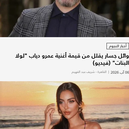
أخبار النجوم
وائل جسار يقلل من قيمة أغنية عمرو دياب "لولا
البنات" (فيديو)
06 آب 2026
|
القاهرة - شريف عبد الفهيم