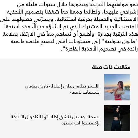
نمو مواهبهما الفريدة وتطورها خلال سنوات قليلة من
إشرافي عليهما، ولطالما جمعنا معاً شغفنا بتصميم الأحذية
الاستثنائية والجميلة بحِرفية استثنائية. ويسرّني حصولهما على
المنصب الجديد المشترك الذي تم إنشاؤه حديثاً، فقد استحقا
هذه الترقية بجدارة. وأطمح أن نساهم معاً في الارتقاء بعلامة
"مالون سولييه" إلى مستويات أعلى لتصبح علامة عالمية
رائدة في تصميم الأحذية الفاخرة".
مقالات ذات صلة
الأحمر يطغى على إطلالة نارين بيوتي
بلمسات لامعة
بسمة بوسيل تنسّق إطلالتها الكاجوال الأنيقة
بإكسسوارات مميزة