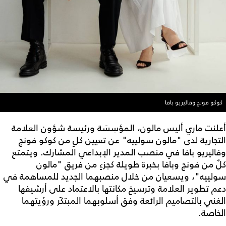
كوكو فونج وفاليريو بافا
أعلنت ماري أليس مالون، المؤسِسَة ورئيسة شؤون العلامة
التجارية لدى "مالون سولييه" عن تعيين كلٍ من كوكو فونج
وفاليريو بافا في منصب المدير الإبداعي المشارك. ويتمتع
كلٌ من فونج وبافا بخبرة طويلة كجزءٍ من فريق "مالون
سولييه"، ويسعيان من خلال منصبهما الجديد للمساهمة في
دعم تطوير العلامة وترسيخ مكانتها بالاعتماد على أرشيفها
الغني بالتصاميم الرائعة وفق أسلوبهما المبتكَر ورؤيتهما
الخاصة.