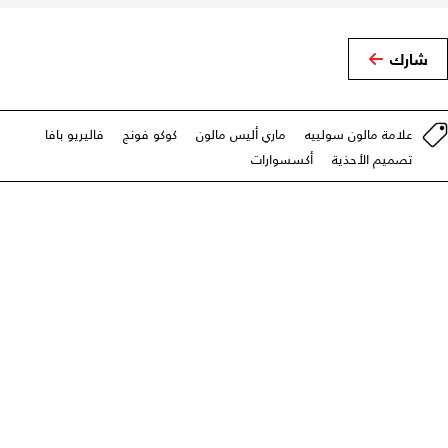
شارك
علامة مالون سولييه
ماري أليس مالون
كوكو فونج
فاليريو بافا
تصميم الأحذية
أكسسوارات