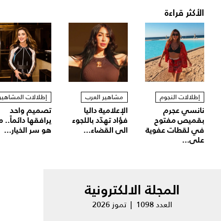
الأكثر قراءة
إطلالات النجوم
مشاهير العرب
إطلالات المشاهير
نانسي عجرم
الإعلامية داليا
تصميم واحد
بقميص مفتوح
فؤاد تهدّد باللجوء
يرافقها دائماً.. م
في لقطات عفوية
الى القضاء...
هو سر الخيار...
على...
المجلة الالكترونية
العدد 1098 | تموز 2026