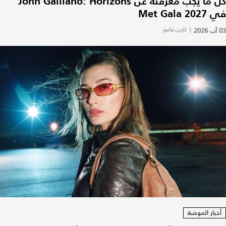
كل ما يجب معرفته عن John Galliano: Horizons
في Met Gala 2027
03 آب 2026
|
كارين فاعور
أخبار الموضة