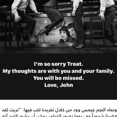
ونعاه النجم جيمس وود من خلال تغريدة كتب فيها: "تريت لقد
قضينا شهوراً في روما نصور الفيلم، يمكن أن يشعر الفرد أنه