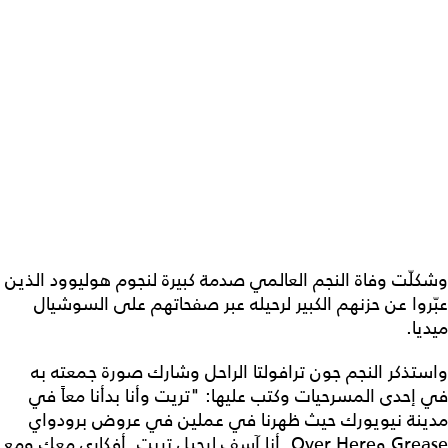
وشكلّت وفاة النجم العالمي صدمة كبيرة لنجوم هوليوود الذين
عبّروا عن حزنهم الكبير لرحيله عبر صفحاتهم على السوشيال
ميديا.
واستذكر النجم جون ترافولتا الراحل وشارك صورة جمعته به
في إحدى المسرحيات وكتب عليها: "تريت وأنا بدأنا معاً في
مدينة نيويورك حيث ظهرنا في عملين في عروض برودواي
Grease وOver Here. أنا آسف لرحيل تريت. أفكاري معك ومع