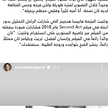
وحيداً خلال التصوير لفترة طويلة ولكن فرحه وحس الفكاهة
لديه كان نعمة. أنا أحبه كثيراً وقلبي محطم برحيله".
وكتبت النجمة فانيسا هدجينز التي شاركت الراحل التمثيل بدور
ابنته في فيلم Second Act عام 2018 فشاركت صورة برفقته
من الفيلم عبر خاصية الستوريز على انستغرام وكتبت: "كان
والداً رائعاً في الفيلم وإنسان أفضل. تريت ويليامز كان ممثلاً
رائعاً، ينشر الفرح بتواجده وروحه الطيبة. سنفتقدك".