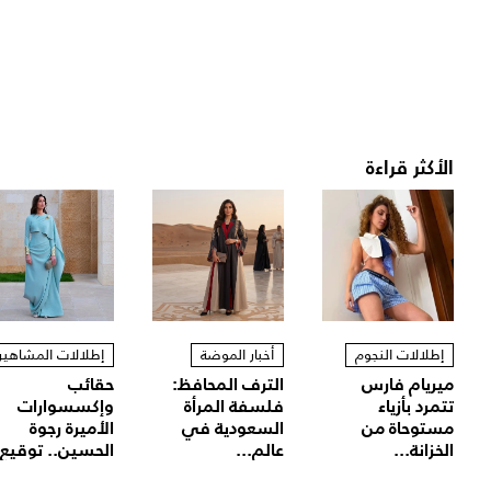
الأكثر قراءة
إطلالات النجوم
أخبار الموضة
إطلالات المشاهير
ميريام فارس
الترف المحافظ:
حقائب
تتمرد بأزياء
فلسفة المرأة
وإكسسوارات
مستوحاة من
السعودية في
الأميرة رجوة
الخزانة...
عالم...
الحسين.. توقيع.