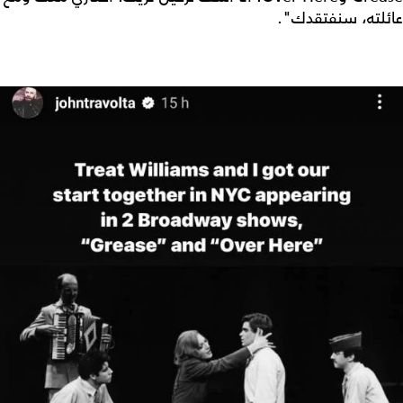
عائلته، سنفتقدك".