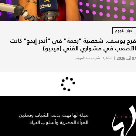
أخبار النجوم
فرح يوسف: شخصية "رحمة" في "أندر إيدج" كانت
الأصعب في مشواري الفني (فيديو)
07 آب 2026
|
القاهرة - شريف عبد الفهيم
مجلة لها تهتم بدعم الشباب وتمكين
المرأة العصرية وأسلوب الحياة.