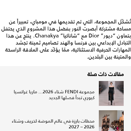
تُشكّل المجموعة، التي تم تقديمها في مومباي، تعبيراً عن
مساحة مشتركة أبصرت النور بفضل هذا المشروع الذي يحتفل
بتعاون “ديور” Dior مع “شاناكيا” Chanakya. ينتج عن هذا
التبادل الإبداعي بين فرنسا والهند تصاميم ثمينة تجسّد
المهارات الحرفية الاستثنائية، ممّا يؤكّد على العلاقة الراسخة
والمتينة بين البلدين.
مقالات ذات صلة
مجموعة FENDI شتاء 2026... ماريا غراتسيا
كيوري تبدأ فصلها الجديد
محطات بارزة في عالم الموضة لخريف وشتاء
2026 – 2027