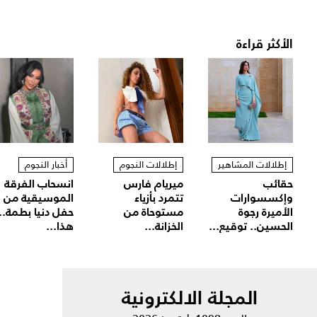
الأكثر قراءة
إطلالات المشاهير
إطلالات النجوم
أخبار النجوم
حقائب
ميريام فارس
انسحاب الفرقة
وإكسسوارات
تتمرد بأزياء
الموسيقية من
الأميرة رجوة
مستوحاة من
حفل دنيا بطمة..
الحسين.. توقيع...
الخزانة...
هذا...
المجلة الالكترونية