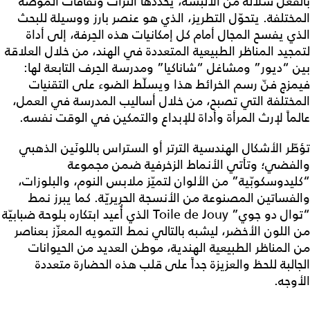
بالفعل سلالة من الألبسة، يُحدّدها التراث وثقافات الموضة
المختلفة. يتحوّل التطريز، الذي هو عنصر بارز ووسيلة للبحث
الذي يفسح المجال أمام كل إمكانيات هذه الحِرفة، إلى أداة
لتمجيد المناظر الطبيعية المتعددة في الهند، من خلال العلاقة
بين “ديور” ومشاغل “شاناكيا” ومدرسة الحِرف التابعة لها:
فيمزج فنّ رسم الخرائط هذا ويسلّط الضوء على التقنيات
المختلفة التي تصبح، من خلال أساليب المدرسة في العمل،
عالماً لإرث المرأة وأداة للإبداع والتمكين في الوقت نفسه.
تؤطّر الأشكال الهندسية الترتر أو الستراس باللونَين الذهبي
والفضي؛ وتأتي الأنماط الزخرفية ضمن مجموعة
“كليدوسكوبّية” من الألوان لتميّز ملابس النوم، والبلوزات،
والفساتين المصنوعة من الأنسجة الحريريّة. كما يبرز نمط
“توال دو جوي” Toile de Jouy الذي أُعيد ابتكاره بلوحة ضبابيّة
من اللون الأخضر، ليشبه بالتالي نمط التمويه المعزّز بعناصر
من المناظر الطبيعية الهندية، موطن العديد من الحيوانات
الجالبة للحظ والعزيزة جداً على قلب هذه الحضارة متعددة
الأوجه.