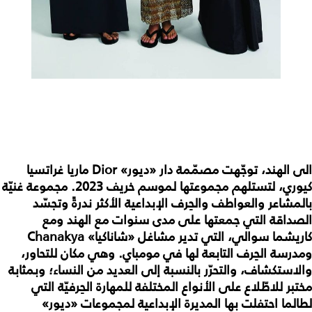
الى الهند، توجّهت مصمّمة دار «ديور» Dior ماريا غراتسيا
كيوري، لتستلهم مجموعتها لموسم
خريف
2023. مجموعة غنيّة
بالمشاعر والعواطف والحِرف الإبداعية الأكثر ندرةً وتجسّد
الصداقة التي جمعتها على مدى سنوات مع الهند ومع
كاريشما سوالي، التي تدير مشاغل «شاناكيا» Chanakya
ومدرسة الحِرف التابعة لها في مومباي. وهي مكان للتحاور،
والاستكشاف، والتحرّر بالنسبة إلى العديد من النساء؛ وبمثابة
مختبر للاطّلاع على الأنواع المختلفة للمهارة الحِرفيّة التي
لطالما احتفلت بها المديرة الإبداعية لمجموعات «ديور»