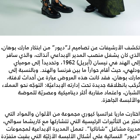
تكشف الأرشيفات عن تصاميم لـ”ديور” من ابتكار مارك بوهان،
الذي كان يشغل منصب المدير الإبداعي آنذاك، والذي سافر
إلى الهند في نيسان (أبريل) 1962، وتحديداً إلى مومباي
ودلهي، حيث أقام حواراً ما بين فرنسا والهند. وبالنسبة إلى
مارك بوهان، فقد كانت هذه العروض عبارة عن أحداث لافتة،
تُرحّب بانطلاقة جديدة تحت إدارته الإبداعيّة: التوجّه نحو العملاء
الشبان، واعتماد مقاربة أكثر ديناميكية وعصريّة للموضة
والألبسة الجاهزة.
اختارت ماريا غراتسيا كيوري مجموعة من الألوان والمواد التي
تعبّر عن التأثيرات الرئيسية التي تتشاركها مع كاريشما سوالي،
مديرة مشاغل “شاناكيا”. تعمل المديرة الإبداعية لمجموعات
“ديور” النسائية على أشكال الألبسة الأزليّة التي بقيت متفرّدة