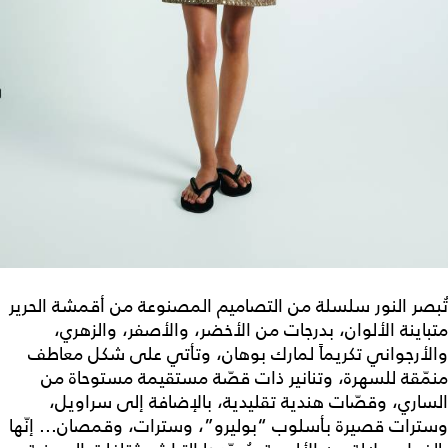
تُبصر النور سلسلة من التصاميم المصنوعة من أقمشة الحرير
متباينة الألوان، بدرجات من الأخضر، والأصفر، والزهري،
والأرجواني تكريماً لمارك بوهان، وتأتي على شكل معاطف
منمّقة للسهرة، وتنانير ذات قصّة مستقيمة مستوحاة من
الساري، وقصّات هندية تقليدية، بالإضافة إلى سراويل،
وسترات قصيرة بأسلوب “بوليرو”، وسترات، وقمصان... إنّها