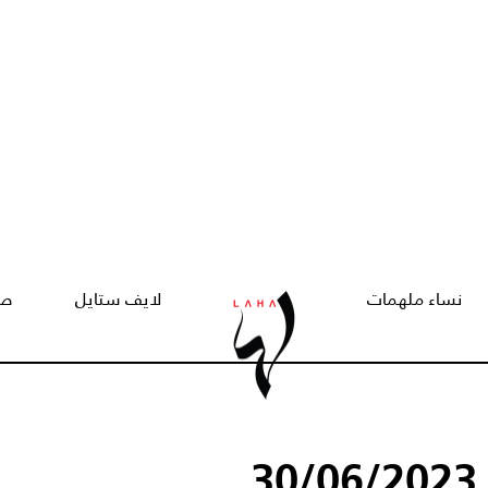
نساء ملهمات
لايف ستايل
صح