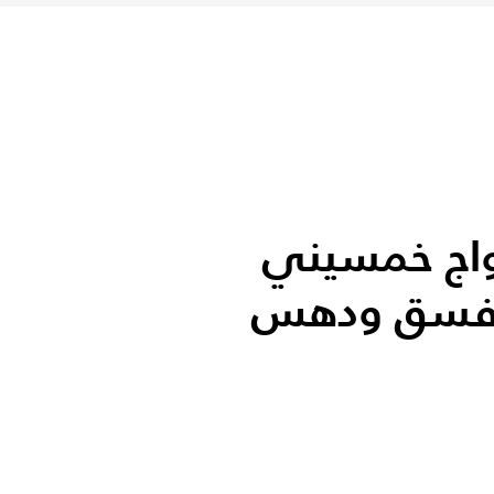
زواج خمسيني
ا فسق ودهس