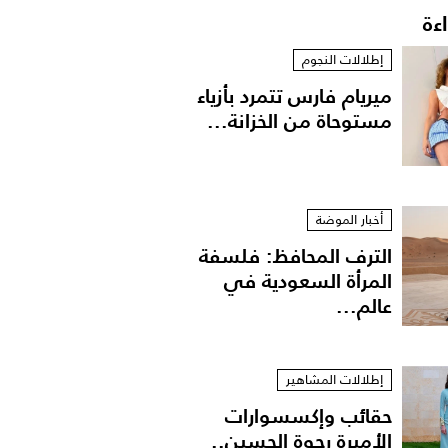
اءة
إطلالات النجوم
ميريام فارس تتمرد بأزياء
مستوحاة من الخزانة...
أخبار الموضة
الترف المحافظ: فلسفة
المرأة السعودية في
عالم...
إطلالات المشاهير
حقائب وإكسسوارات
الأميرة رجوة الحسين..