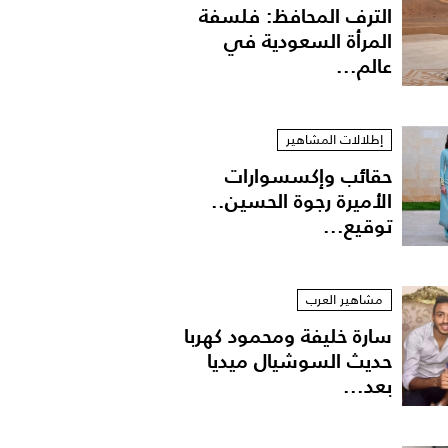
الترف المحافظ: فلسفة
المرأة السعودية في
عالم...
إطلالات المشاهير
حقائب وإكسسوارات
الأميرة رجوة الحسين..
توقيع...
مشاهير العرب
سارة خليفة ومحمود كهربا
حديث السوشيال ميديا
بعد...