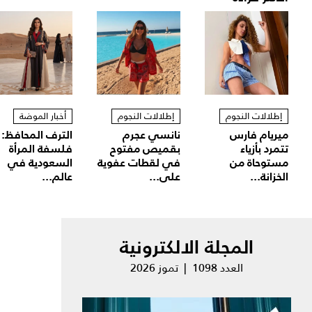
إطلالات النجوم
إطلالات النجوم
أخبار الموضة
ميريام فارس
نانسي عجرم
الترف المحافظ:
تتمرد بأزياء
بقميص مفتوح
فلسفة المرأة
مستوحاة من
في لقطات عفوية
السعودية في
الخزانة...
على...
عالم...
المجلة الالكترونية
العدد 1098 | تموز 2026