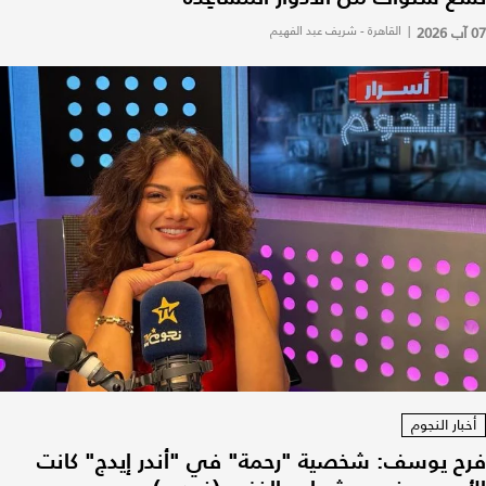
07 آب 2026
|
القاهرة - شريف عبد الفهيم
أخبار النجوم
فرح يوسف: شخصية "رحمة" في "أندر إيدج" كانت