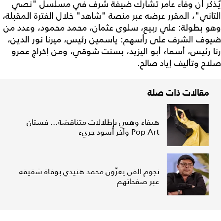
يُذكر أن وفاء عامر تشارك ضيفة شرف في مسلسل "نصي
التاني"، المقرر عرضه عبر منصة "شاهد" خلال الفترة المقبلة،
وهو بطولة: علي ربيع، سلوى عثمان، محمد محمود، وعدد من
ضيوف الشرف على رأسهم: ياسمين رئيس، ميرنا نور الدين،
رنا رئيس، أسماء أبو اليزيد، بسنت شوقي، ومن إخراج عمرو
صلاح وتأليف إياد صالح.
مقالات ذات صلة
هيفاء وهبي بإطلالات متناقضة... فستان
Pop Art وآخر أسود جريء
نجوم الفن يعزّون محمد هنيدي بوفاة شقيقه
عبر صفحاتهم