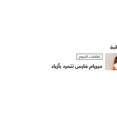
اءة
إطلالات النجوم
ميريام فارس تتمرد بأزياء
مستوحاة من الخزانة...
أخبار الموضة
الترف المحافظ: فلسفة
المرأة السعودية في