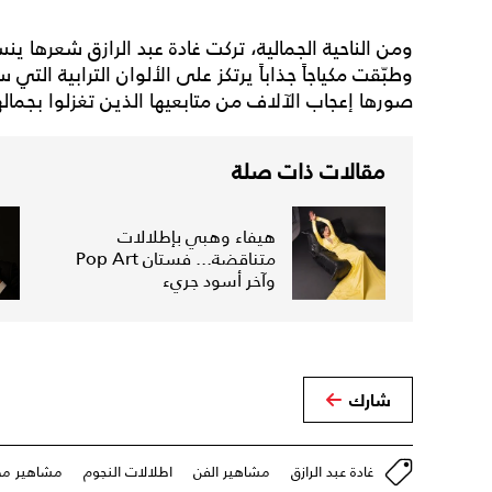
ومن الناحية الجمالية، تركت غادة عبد الرازق شعرها ي
وطبّقت مكياجاً جذاباً يرتكز على الألوان الترابية التي
صورها إعجاب الآلاف من متابعيها الذين تغزلوا بجمالها
مقالات ذات صلة
هيفاء وهبي بإطلالات
متناقضة... فستان Pop Art
وآخر أسود جريء
شارك
غادة عبد الرازق
مشاهير الفن
اطلالات النجوم
مشاهير م