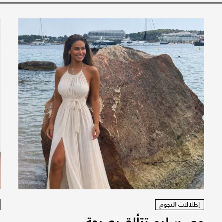
إطلالات النجوم
مي سليم تتألق بصيحة
س