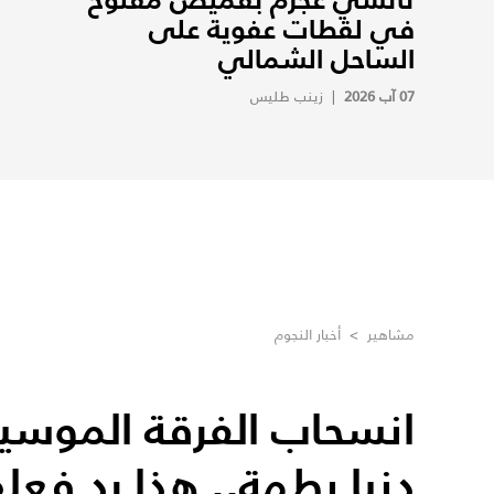
في لقطات عفوية على
الساحل الشمالي
07 آب 2026
|
زينب طليس
مشاهير
>
أخبار النجوم
انسحاب الفرقة الموسي
دنيا بطمة.. هذا رد فعله