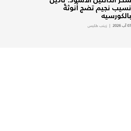
سيب نجيم تضج أنوثةً
الكورسيه
0 آب 2026
|
زينب طليس