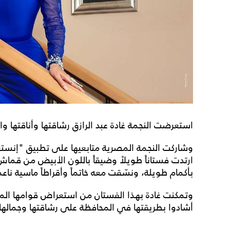
استعرضت النجمة غادة عبد الرازق رشاقتها وأناقتها و
وشاركت النجمة المصرية متابعيها على تطبيق "إنستغ
ارتدت فستاناً طويلاً وضيقاً باللون الأبيض من قماش ا
بأكمام طويلة، ونسّقت معه خاتماً وأقراطاً ماسية ناع
وتمكنت غادة بهذا الفستان من استعراض قوامها الممش
أشادوا بطريقتها في المحافظة على رشاقتها وجمالها