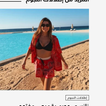
إطلالات النجوم
نانسي عجرم بقميص مفتوح