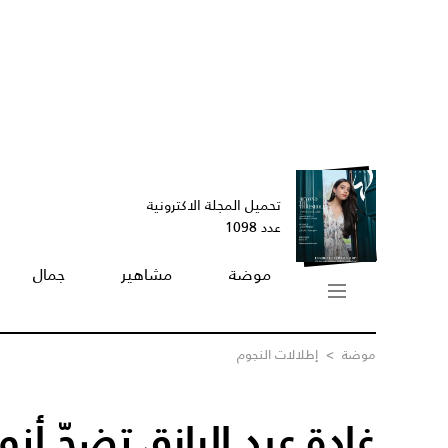
تحميل المجلة الاكترونية
عدد 1098
موضة
مشاهير
جمال
موضة
>
إطلالات النجوم
غادة عبد الرازق تضجّ أنو