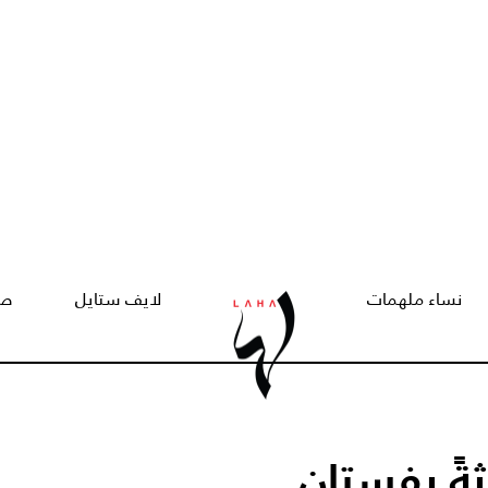
نساء ملهمات
لايف ستايل
صح
ثةً بفستان