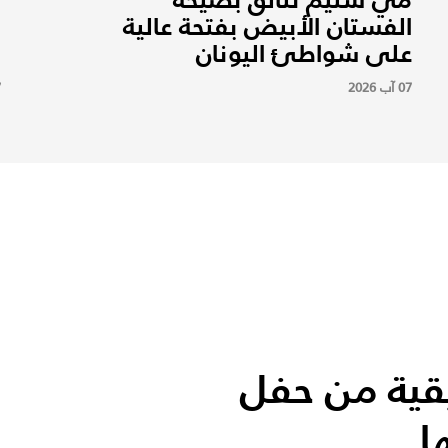
الفستان الأبيض بفتحة عالية
ن
على شواطئ اليونان
ب
07 آب 2026
7
قية من حفل
ا