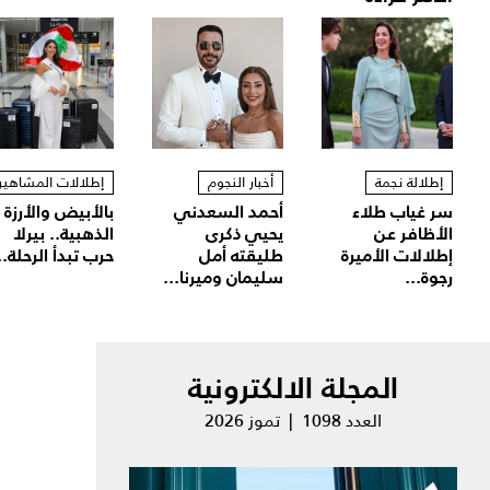
إطلالة نجمة
أخبار النجوم
إطلالات المشاهير
سر غياب طلاء
أحمد السعدني
بالأبيض والأرزة
الأظافر عن
يحيي ذكرى
الذهبية.. بيرلا
إطلالات الأميرة
طليقته أمل
حرب تبدأ الرحلة..
رجوة...
سليمان وميرنا...
المجلة الالكترونية
العدد 1098 | تموز 2026