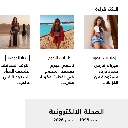
الأكثر قراءة
إطلالات النجوم
إطلالات النجوم
أخبار الموضة
ميريام فارس
نانسي عجرم
الترف المحافظ:
تتمرد بأزياء
بقميص مفتوح
فلسفة المرأة
مستوحاة من
في لقطات عفوية
السعودية في
الخزانة...
على...
عالم...
المجلة الالكترونية
العدد 1098 | تموز 2026